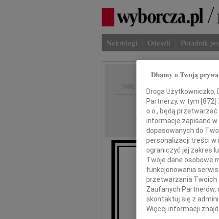
Nekrologi
Odeszli
Poradnik p
Dbamy o Twoją prywa
IMIĘ I NAZWISKO:
Droga Użytkowniczko, Dr
Partnerzy, w tym [
872
]
Częstochowa
REGION:
o.o., będą przetwarzać 
11.11.2023
DATA EMISJI:
informacje zapisane w
dopasowanych do Twoich
personalizacji treści 
ograniczyć jej zakres
Twoje dane osobowe mo
funkcjonowania serwisó
przetwarzania Twoich da
Zaufanych Partnerów, 
skontaktuj się z admin
Raf
Więcej informacji znaj