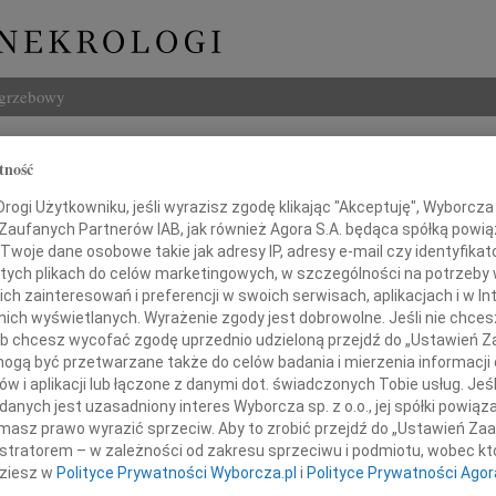
ogrzebowy
Szukaj
tność
Imię i na
ogi Użytkowniku, jeśli wyrazisz zgodę klikając "Akceptuję", Wyborcza sp
 Zaufanych Partnerów IAB, jak również Agora S.A. będąca spółką powi
Twoje dane osobowe takie jak adresy IP, adresy e-mail czy identyfikato
 tych plikach do celów marketingowych, w szczególności na potrzeby 
 zainteresowań i preferencji w swoich serwisach, aplikacjach i w Int
INNE NE
w nich wyświetlanych. Wyrażenie zgody jest dobrowolne. Jeśli nie chce
Grzeg
 lub chcesz wycofać zgodę uprzednio udzieloną przejdź do „Ustawień
Z żal
gą być przetwarzane także do celów badania i mierzenia informacji
Grzeg
w i aplikacji lub łączone z danymi dot. świadczonych Tobie usług. Jeś
Panu
Z żal
nych jest uzasadniony interes Wyborcza sp. z o.o., jej spółki powiąza
22.0
masz prawo wyrazić sprzeciw. Aby to zrobić przejdź do „Ustawień Z
Wyraz
istratorem – w zależności od zakresu sprzeciwu i podmiotu, wobec któ
15.0
ałowi Piotrowskiemu
dziesz w
Polityce Prywatności Wyborcza.pl
i
Polityce Prywatności Agor
Pani 