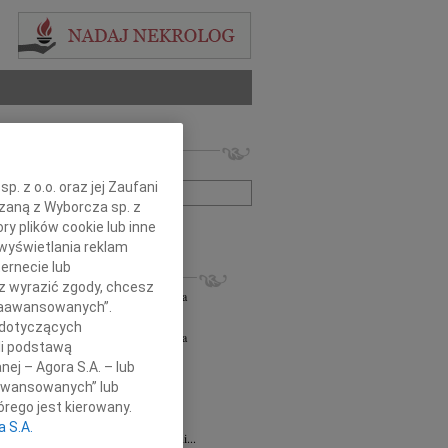
 nekrologów i wspomnień
zwisko lub numer ogłoszenia:
. z o.o. oraz jej Zaufani
ązaną z Wyborcza sp. z
+ szukanie zaawansowane
ry plików cookie lub inne
wyświetlania reklam
ernecie lub
KROLOGI
sz wyrazić zgody, chcesz
orz Lipowski
06.08.2026
Częstochowa
 Zaawansowanych”.
em przyjęliśmy wiadomość o śmierci...
 dotyczących
orz Lipowski
05.08.2026
Częstochowa
li podstawą
em przyjęliśmy wiadomość o śmierci...
nej – Agora S.A. – lub
6.2026
Częstochowa
aawansowanych” lub
y głębokiego współczucia oraz...
rego jest kierowany.
6.2026
Częstochowa
a S.A.
Joannie Jędrzejowskiej-Prokop radczyni...