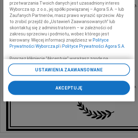
przetwarzania Twoich danych jest uzasadniony interes
Częstochowskiego Przedsiębiorstwa Komunalnego Sp. 
Wyborcza sp. z o.o., jej spółki powiązanej – Agora S.A. – lub
Zaufanych Partnerów, masz prawo wyrazić sprzeciw. Aby
wyrazy najgłębszego współczucia
to zrobić przejdź do „Ustawień Zaawansowanych” lub
z powodu śmierci
skontaktuj się z administratorem – w zależności od
zakresu sprzeciwu i podmiotu, wobec którego jest
kierowany. Więcej informacji znajdziesz w
Polityce
Mamy
Prywatności Wyborcza.pl
i
Polityce Prywatności Agora S.A.
Poprzez kliknięcie "Akceptuję" wyrażasz zgodę na
składają
zainstalowanie i przechowywanie plików typu cookie
USTAWIENIA ZAAWANSOWANE
Wyborczej sp. z o. o. jej Zaufanych Partnerów i Agora S.A.
na Twoim urządzeniu końcowym. Możesz też w każdej
Rada Nadzorcza, Zarząd i Pracownicy
chwili zmienić swoje preferencje dot. plików cookie,
Częstochowskiego Przedsiębiorstwa Komunalnego Sp. 
AKCEPTUJĘ
ponownie wywołując narzędzie do zarządzania Twoimi
preferencjami dot. przetwarzania danych poprzez
odnośnik „Ustawienia prywatności” w stopce serwisu i
przechodząc do sekcji „Ustawienia zaawansowane”.
Zmiana ustawień plików cookie możliwa jest także za
pomocą ustawień przeglądarki.
My, nasi Zaufani Partnerzy i Agora S.A. możemy