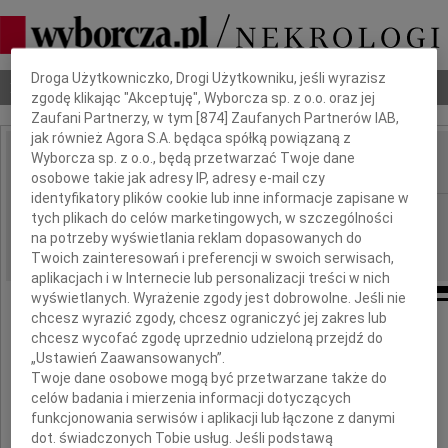
Dbamy o Twoją prywatność
Droga Użytkowniczko, Drogi Użytkowniku, jeśli wyrazisz
Nekrologi
Odeszli
Poradnik pogrzebowy
zgodę klikając "Akceptuję", Wyborcza sp. z o.o. oraz jej
Zaufani Partnerzy, w tym [
874
] Zaufanych Partnerów IAB,
jak również Agora S.A. będąca spółką powiązaną z
Wyborcza sp. z o.o., będą przetwarzać Twoje dane
IMIĘ I NAZWISKO:
osobowe takie jak adresy IP, adresy e-mail czy
identyfikatory plików cookie lub inne informacje zapisane w
Częstochowa
REGION:
tych plikach do celów marketingowych, w szczególności
na potrzeby wyświetlania reklam dopasowanych do
07.05.2024
DATA EMISJI:
Twoich zainteresowań i preferencji w swoich serwisach,
aplikacjach i w Internecie lub personalizacji treści w nich
wyświetlanych. Wyrażenie zgody jest dobrowolne. Jeśli nie
chcesz wyrazić zgody, chcesz ograniczyć jej zakres lub
chcesz wycofać zgodę uprzednio udzieloną przejdź do
Panu
„Ustawień Zaawansowanych”.
Twoje dane osobowe mogą być przetwarzane także do
Piotrowi Pali
celów badania i mierzenia informacji dotyczących
funkcjonowania serwisów i aplikacji lub łączone z danymi
dot. świadczonych Tobie usług. Jeśli podstawą
Wiceprezesowi