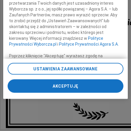
z powodu śmierci
przetwarzania Twoich danych jest uzasadniony interes
Wyborcza sp. z o.o., jej spółki powiązanej – Agora S.A. – lub
Zaufanych Partnerów, masz prawo wyrazić sprzeciw. Aby
lek. med. Zdzisława Paw
to zrobić przejdź do „Ustawień Zaawansowanych” lub
skontaktuj się z administratorem – w zależności od
zakresu sprzeciwu i podmiotu, wobec którego jest
składają
kierowany. Więcej informacji znajdziesz w
Polityce
Prywatności Wyborcza.pl
i
Polityce Prywatności Agora S.A.
Dyrekcja i pracownicy
Poprzez kliknięcie "Akceptuję" wyrażasz zgodę na
zainstalowanie i przechowywanie plików typu cookie
Wojewódzkiego Zakładu Opieki Zdrowotnej
Wyborczej sp. z o. o. jej Zaufanych Partnerów i Agora S.A.
USTAWIENIA ZAAWANSOWANE
na Twoim urządzeniu końcowym. Możesz też w każdej
nad Matką,
chwili zmienić swoje preferencje dot. plików cookie,
Dzieckiem i Młodzieżą
ponownie wywołując narzędzie do zarządzania Twoimi
AKCEPTUJĘ
preferencjami dot. przetwarzania danych poprzez
w Częstochowie
odnośnik „Ustawienia prywatności” w stopce serwisu i
przechodząc do sekcji „Ustawienia zaawansowane”.
Zmiana ustawień plików cookie możliwa jest także za
pomocą ustawień przeglądarki.
My, nasi Zaufani Partnerzy i Agora S.A. możemy