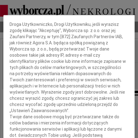
Dbamy o Twoją prywatność
Droga Użytkowniczko, Drogi Użytkowniku, jeśli wyrazisz
Nekrologi
Odeszli
Poradnik pogrzebowy
zgodę klikając "Akceptuję", Wyborcza sp. z o.o. oraz jej
Zaufani Partnerzy, w tym [
872
] Zaufanych Partnerów IAB,
jak również Agora S.A. będąca spółką powiązaną z
Wyborcza sp. z o.o., będą przetwarzać Twoje dane
Zdzisław Pawiak
IMIĘ I NAZWISKO:
osobowe takie jak adresy IP, adresy e-mail czy
identyfikatory plików cookie lub inne informacje zapisane w
tych plikach do celów marketingowych, w szczególności
Częstochowa
REGION:
na potrzeby wyświetlania reklam dopasowanych do
23.11.2023
DATA EMISJI:
Twoich zainteresowań i preferencji w swoich serwisach,
aplikacjach i w Internecie lub personalizacji treści w nich
wyświetlanych. Wyrażenie zgody jest dobrowolne. Jeśli nie
chcesz wyrazić zgody, chcesz ograniczyć jej zakres lub
chcesz wycofać zgodę uprzednio udzieloną przejdź do
Wyrazy głębokiego współczucia
„Ustawień Zaawansowanych”.
Twoje dane osobowe mogą być przetwarzane także do
celów badania i mierzenia informacji dotyczących
Rodzinie
funkcjonowania serwisów i aplikacji lub łączone z danymi
dot. świadczonych Tobie usług. Jeśli podstawą