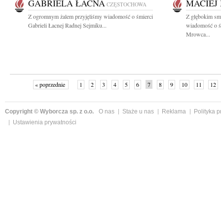
GABRIELA ŁACNA
MACIEJ
CZĘSTOCHOWA
Z ogromnym żalem przyjęliśmy wiadomość o śmierci
Z głębokim smu
Gabrieli Łacnej Radnej Sejmiku...
wiadomość o śm
Mrowca...
« poprzednie
1
2
3
4
5
6
7
8
9
10
11
12
Copyright © Wyborcza sp. z o.o.
O nas
Staże u nas
Reklama
Polityka 
Ustawienia prywatności