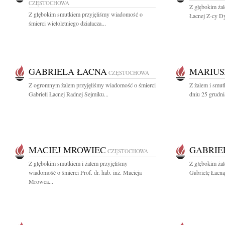
CZĘSTOCHOWA
Z głębokim ża
Z głębokim smutkiem przyjęliśmy wiadomość o
Łacnej Z-cy Dy
śmierci wieloletniego działacza...
GABRIELA ŁACNA
MARIUS
CZĘSTOCHOWA
Z ogromnym żalem przyjęliśmy wiadomość o śmierci
Z żalem i smut
Gabrieli Łacnej Radnej Sejmiku...
dniu 25 grudni
MACIEJ MROWIEC
GABRIE
CZĘSTOCHOWA
Z głębokim smutkiem i żalem przyjęliśmy
Z głębokim ża
wiadomość o śmierci Prof. dr. hab. inż. Macieja
Gabrielę Łacną
Mrowca...