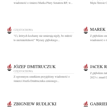
wiadomość o śmierci Marka Plury Senatora RP, w...
Męża Teresie O
MAREK 
CZĘSTOCHOWA
"Ci, których kochamy nie umierają nigdy, bo miłość
Z głębokim sm
to nieśmiertelność" Wyrazy głębokiego...
wiadomość o śm
JÓZEF DMITRUCZUK
JACEK 
CZĘSTOCHOWA
Z głębokim żal
Z ogromnym smutkiem przyjęliśmy wiadomość o
2023 r. zmarł 
śmierci Józefa Dmitruczuka cenionego...
ZBIGNIEW RUDLICKI
GABRIE