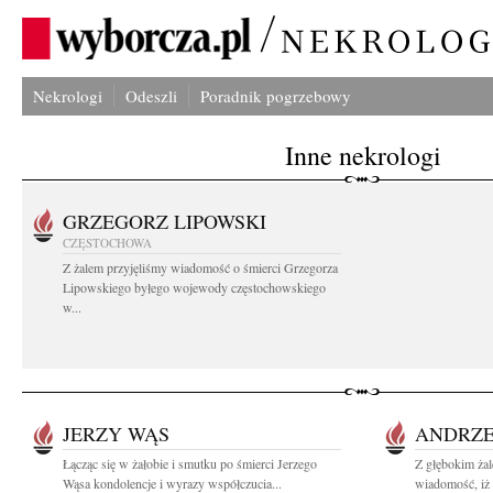
Nekrologi
Odeszli
Poradnik pogrzebowy
Inne nekrologi
GRZEGORZ LIPOWSKI
CZĘSTOCHOWA
Z żalem przyjęliśmy wiadomość o śmierci Grzegorza
Lipowskiego byłego wojewody częstochowskiego
w...
JERZY WĄS
ANDRZE
Łącząc się w żałobie i smutku po śmierci Jerzego
Z głębokim żal
Wąsa kondolencje i wyrazy współczucia...
wiadomość, iż 