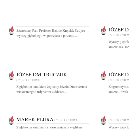
JÓZEF 
Szanownej Pani Profesor Hannie Knysiak-Sudyce
CZĘSTOCHO
wyrazy głębokiego współczucia z powodu...
Wyrazy głębok
śmierci lek. me
JÓZEF DMITRUCZUK
JÓZEF 
CZĘSTOCHOWA
CZĘSTOCHO
Z głębokim smutkiem żegnamy Józefa Dmitruczuka
Z ogromnym s
wieloletniego Ordynatora Oddziału...
śmierci Józefa
MAREK PLURA
CZĘSTOCHOWA
CZĘSTOCHO
Z głębokim smutkiem i poruszeniem przyjęliśmy
Wyrazy głębok