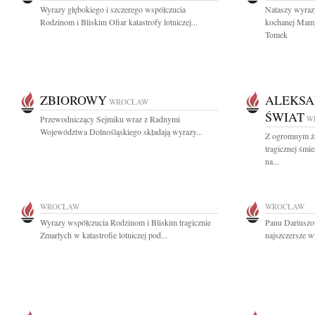
Wyrazy głębokiego i szczerego współczucia
Nataszy wyraz
Rodzinom i Bliskim Ofiar katastrofy lotniczej...
kochanej Mamy
Tomek
ZBIOROWY
ALEKSA
WROCŁAW
ŚWIAT
Przewodniczący Sejmiku wraz z Radnymi
W
Województwa Dolnośląskiego składają wyrazy...
Z ogromnym ża
tragicznej śmi
na...
WROCŁAW
WROCŁAW
Wyrazy współczucia Rodzinom i Bliskim tragicznie
Panu Dariuszo
Zmarłych w katastrofie lotniczej pod...
najszczersze w