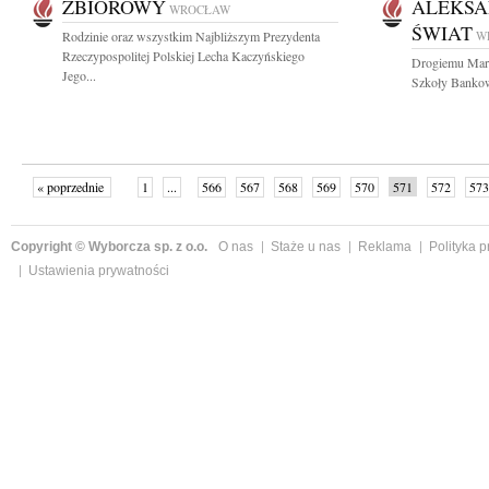
ZBIOROWY
ALEKSA
WROCŁAW
ŚWIAT
Rodzinie oraz wszystkim Najbliższym Prezydenta
W
Rzeczypospolitej Polskiej Lecha Kaczyńskiego
Drogiemu Mark
Jego...
Szkoły Bankow
« poprzednie
1
...
566
567
568
569
570
571
572
573
następne »
Copyright © Wyborcza sp. z o.o.
O nas
Staże u nas
Reklama
Polityka 
Ustawienia prywatności