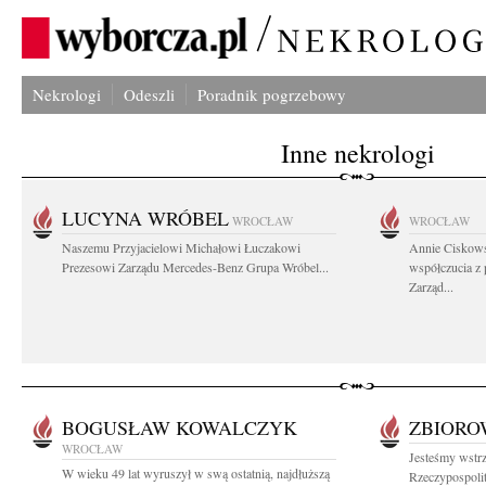
Nekrologi
Odeszli
Poradnik pogrzebowy
Inne nekrologi
LUCYNA WRÓBEL
WROCŁAW
WROCŁAW
Naszemu Przyjacielowi Michałowi Łuczakowi
Annie Ciskows
Prezesowi Zarządu Mercedes-Benz Grupa Wróbel...
współczucia z
Zarząd...
BOGUSŁAW KOWALCZYK
ZBIOR
WROCŁAW
Jesteśmy wstrz
W wieku 49 lat wyruszył w swą ostatnią, najdłuższą
Rzeczypospolit