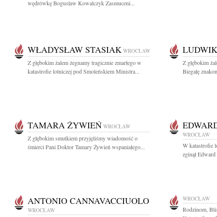
wędrówkę Bogusław Kowalczyk Zasmuceni...
WŁADYSŁAW STASIAK
LUDWIK
WROCŁAW
Z głębokim żalem żegnamy tragicznie zmarłego w
Z głębokim ża
katastrofie lotniczej pod Smoleńskiem Ministra...
Biegałę znakomi
TAMARA ŻYWIEŃ
EDWAR
WROCŁAW
WROCŁAW
Z głębokim smutkiem przyjęliśmy wiadomość o
W katastrofie 
śmierci Pani Doktor Tamary Żywień wspaniałego...
zginął Edward
ANTONIO CANNAVACCIUOLO
WROCŁAW
Rodzinom, Bli
WROCŁAW