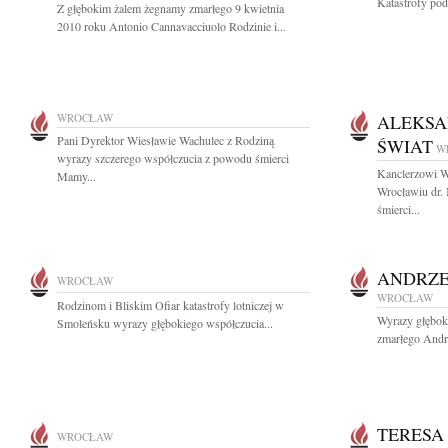
Katastrofy po
Z głębokim żalem żegnamy zmarłego 9 kwietnia
2010 roku Antonio Cannavacciuolo Rodzinie i...
WROCŁAW
ALEKSA
Pani Dyrektor Wiesławie Wachulec z Rodziną
ŚWIAT
W
wyrazy szczerego współczucia z powodu śmierci
Kanclerzowi W
Mamy...
Wrocławiu dr. 
śmierci...
ANDRZE
WROCŁAW
WROCŁAW
Rodzinom i Bliskim Ofiar katastrofy lotniczej w
Wyrazy głęboki
Smoleńsku wyrazy głębokiego współczucia...
zmarłego Andr
TERESA
WROCŁAW