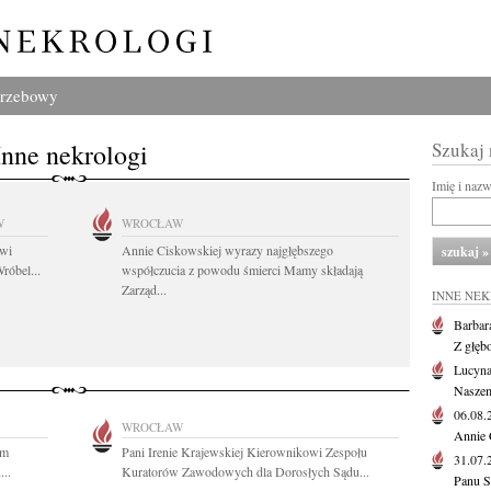
grzebowy
Inne nekrologi
Szukaj
Imię i naz
W
WROCŁAW
owi
Annie Ciskowskiej wyrazy najgłębszego
róbel...
współczucia z powodu śmierci Mamy składają
Zarząd...
INNE NE
Barbar
Z głęb
Lucyna
Naszem
06.08
WROCŁAW
Annie 
ym
Pani Irenie Krajewskiej Kierownikowi Zespołu
31.07
..
Kuratorów Zawodowych dla Dorosłych Sądu...
Panu S