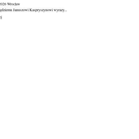
.2026
Wrocław
ędziemu Januszowi Kaspryszynowi wyrazy...
ej