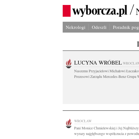
Nekrologi
Odeszli
Poradnik po
LUCYNA WRÓBEL
WROCŁA
Naszemu Przyjacielowi Michałowi Łuczak
Prezesowi Zarządu Mercedes-Benz Grupa W
WROCŁAW
Pani Monice Chmielewskiej i Jej Najbliższ
wyrazy najgłębszego współczucia z powodu.