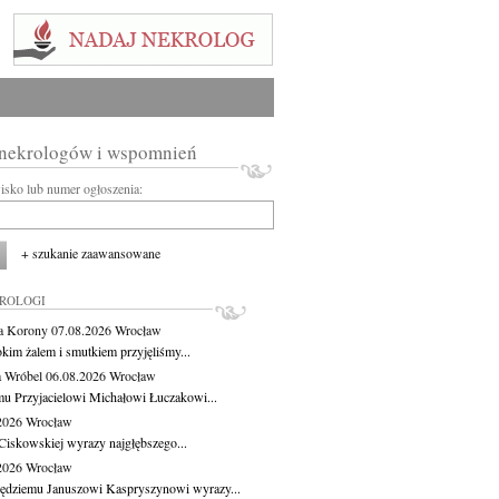
 nekrologów i wspomnień
wisko lub numer ogłoszenia:
+ szukanie zaawansowane
KROLOGI
a Korony
07.08.2026
Wrocław
okim żalem i smutkiem przyjęliśmy...
 Wróbel
06.08.2026
Wrocław
u Przyjacielowi Michałowi Łuczakowi...
.2026
Wrocław
Ciskowskiej wyrazy najgłębszego...
.2026
Wrocław
ędziemu Januszowi Kaspryszynowi wyrazy...