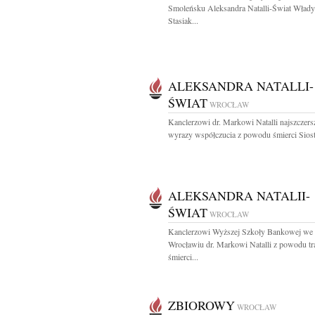
Smoleńsku Aleksandra Natalli-Świat Wład
Stasiak...
ALEKSANDRA NATALLI-
ŚWIAT
WROCŁAW
Kanclerzowi dr. Markowi Natalli najszczers
wyrazy współczucia z powodu śmierci Siostr
ALEKSANDRA NATALII-
ŚWIAT
WROCŁAW
Kanclerzowi Wyższej Szkoły Bankowej we
Wrocławiu dr. Markowi Natalli z powodu tr
śmierci...
ZBIOROWY
WROCŁAW