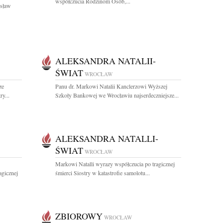
współczucia Rodzinom Osób,...
ysław
ALEKSANDRA NATALII-
ŚWIAT
WROCŁAW
ze
Panu dr. Markowi Natalii Kanclerzowi Wyższej
y...
Szkoły Bankowej we Wrocławiu najserdeczniejsze...
ALEKSANDRA NATALLI-
ŚWIAT
WROCŁAW
Markowi Natalli wyrazy współczucia po tragicznej
agicznej
śmierci Siostry w katastrofie samolotu...
ZBIOROWY
WROCŁAW