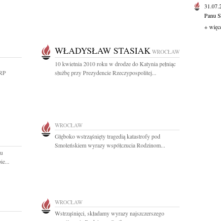
31.07
Panu S
+ więc
WŁADYSŁAW STASIAK
WROCŁAW
10 kwietnia 2010 roku w drodze do Katynia pełniąc
 RP
służbę przy Prezydencie Rzeczypospolitej...
WROCŁAW
Głęboko wstrząśnięty tragedią katastrofy pod
Smoleńskiem wyrazy współczucia Rodzinom...
tu
e...
WROCŁAW
Wstrząśnięci, składamy wyrazy najszczerszego