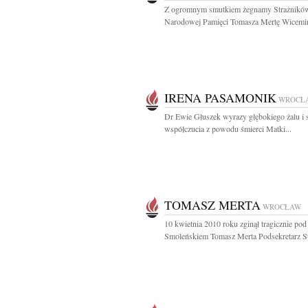
Z ogromnym smutkiem żegnamy Strażnikó
Narodowej Pamięci Tomasza Mertę Wicemini
IRENA PASAMONIK
WROCŁ
Dr Ewie Głuszek wyrazy głębokiego żalu i 
współczucia z powodu śmierci Matki...
TOMASZ MERTA
WROCŁAW
10 kwietnia 2010 roku zginął tragicznie pod
Smoleńskiem Tomasz Merta Podsekretarz St