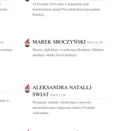
w
10 kwietnia 2010 roku w katastrofie pod
stra...
Smoleńskiem zginęli Prezydent Rzeczypospolitej
Polskiej...
MAREK SROCZYŃSKI
AW
WROCŁAW
szczerego
Wyrazy głębokiego współczucia Rodzinie i Bliskim
zmarłego Marka Sroczyńskiego...
ALEKSANDRA NATALLI-
ŚWIAT
WROCŁAW
anu w...
Wyrażamy smutek i ubolewanie z powodu
niespodziewanej i tragicznej śmierci Posłanki
Aleksandry...