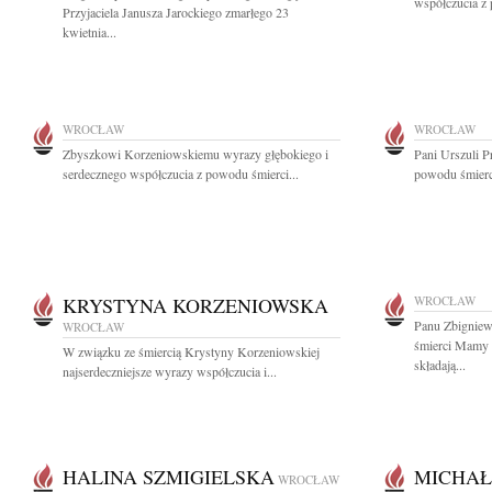
współczucia z 
Przyjaciela Janusza Jarockiego zmarłego 23
kwietnia...
WROCŁAW
WROCŁAW
Zbyszkowi Korzeniowskiemu wyrazy głębokiego i
Pani Urszuli P
serdecznego współczucia z powodu śmierci...
powodu śmierci
KRYSTYNA KORZENIOWSKA
WROCŁAW
Panu Zbignie
WROCŁAW
śmierci Mamy 
W związku ze śmiercią Krystyny Korzeniowskiej
składają...
najserdeczniejsze wyrazy współczucia i...
HALINA SZMIGIELSKA
MICHAŁ
WROCŁAW