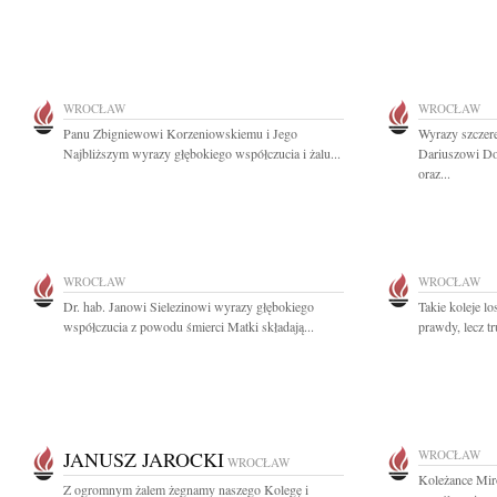
WROCŁAW
WROCŁAW
Panu Zbigniewowi Korzeniowskiemu i Jego
Wyrazy szczer
Najbliższym wyrazy głębokiego współczucia i żalu...
Dariuszowi Do
oraz...
WROCŁAW
WROCŁAW
Dr. hab. Janowi Sielezinowi wyrazy głębokiego
Takie koleje lo
współczucia z powodu śmierci Matki składają...
prawdy, lecz tr
JANUSZ JAROCKI
WROCŁAW
WROCŁAW
Koleżance Mir
Z ogromnym żalem żegnamy naszego Kolegę i