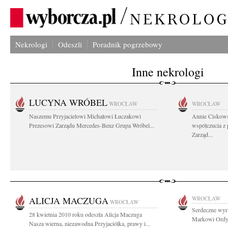
Nekrologi
Odeszli
Poradnik pogrzebowy
Inne nekrologi
LUCYNA WRÓBEL
WROCŁAW
WROCŁAW
Naszemu Przyjacielowi Michałowi Łuczakowi
Annie Ciskows
Prezesowi Zarządu Mercedes-Benz Grupa Wróbel...
współczucia z
Zarząd...
ALICJA MACZUGA
WROCŁAW
WROCŁAW
Serdeczne wyra
28 kwietnia 2010 roku odeszła Alicja Maczuga
Markowi Ordył
Nasza wierna, niezawodna Przyjaciółka, prawy i...