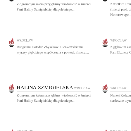
Z ogromnym żalem przyjęliśmy wiadomość o śmierci
Z wielkim smu
Pani Haliny Szmigielskiej długoletniego...
śmierci prof. 
Honorowego..
WROCŁAW
WROCŁAW
Drogiemu Koledze Zbyszkowi Bieńkowskiemu
Z głębokim ża
wyrazy głębokiego współczucia z powodu śmierci...
Pani Elżbiety C
HALINA SZMIGIELSKA
WROCŁAW
WROCŁAW
Z ogromnym żalem przyjęliśmy wiadomość o śmierci
Naszej Koleża
Pani Haliny Szmigielskiej długoletniego...
serdeczne wyra