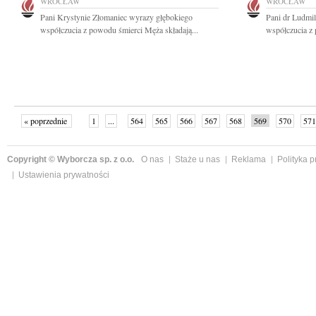
WROCŁAW
WROCŁAW
Pani Krystynie Złomaniec wyrazy głębokiego
Pani dr Ludmil
współczucia z powodu śmierci Męża składają...
współczucia z 
« poprzednie
1
...
564
565
566
567
568
569
570
571
następne »
Copyright © Wyborcza sp. z o.o.
O nas
Staże u nas
Reklama
Polityka 
Ustawienia prywatności