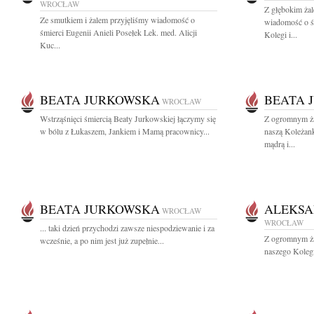
WROCŁAW
Z głębokim żal
Ze smutkiem i żalem przyjęliśmy wiadomość o
wiadomość o ś
śmierci Eugenii Anieli Posełek Lek. med. Alicji
Kolegi i...
Kuc...
BEATA JURKOWSKA
BEATA 
WROCŁAW
Wstrząśnięci śmiercią Beaty Jurkowskiej łączymy się
Z ogromnym ża
w bólu z Łukaszem, Jankiem i Mamą pracownicy...
naszą Koleżan
mądrą i...
BEATA JURKOWSKA
ALEKSA
WROCŁAW
WROCŁAW
... taki dzień przychodzi zawsze niespodziewanie i za
Z ogromnym ża
wcześnie, a po nim jest już zupełnie...
naszego Koleg