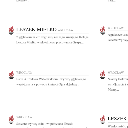
koledzy...
Taty...
LESZEK MIELKO
WROCŁAW
WROCŁAW
Agnieszce oraz
Z głębokim żalem żegnamy naszego zmarłego Kolegę
szczere wyrazy
Leszka Mielko wieloletniego pracownika Grupy...
WROCŁAW
WROCŁAW
Panu Alfredowi Witkowskiemu wyrazy głębokiego
Naszej Koleża
współczucia z powodu śmierci Ojca składają...
współczucia i 
Mamy...
WROCŁAW
LESZEK
Szczere wyrazy żalu i współczucia Teresie
Wiadomość o p