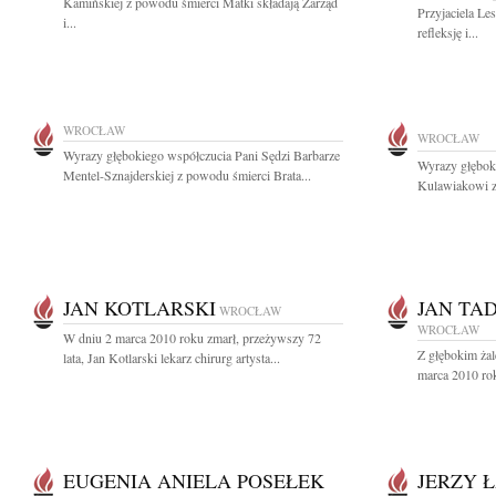
Kamińskiej z powodu śmierci Matki składają Zarząd
Przyjaciela Le
i...
refleksję i...
WROCŁAW
WROCŁAW
Wyrazy głębokiego współczucia Pani Sędzi Barbarze
Wyrazy głębok
Mentel-Sznajderskiej z powodu śmierci Brata...
Kulawiakowi z
JAN KOTLARSKI
JAN TA
WROCŁAW
WROCŁAW
W dniu 2 marca 2010 roku zmarł, przeżywszy 72
Z głębokim ża
lata, Jan Kotlarski lekarz chirurg artysta...
marca 2010 rok
EUGENIA ANIELA POSEŁEK
JERZY 