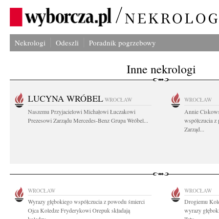
Nekrologi
Odeszli
Poradnik pogrzebowy
Inne nekrologi
LUCYNA WRÓBEL
WROCŁAW
WROCŁAW
Naszemu Przyjacielowi Michałowi Łuczakowi
Annie Ciskows
Prezesowi Zarządu Mercedes-Benz Grupa Wróbel...
współczucia z
Zarząd...
WROCŁAW
WROCŁAW
Wyrazy głębokiego współczucia z powodu śmierci
Drogiemu Kol
Ojca Koledze Fryderykowi Orepuk składają
wyrazy głębok