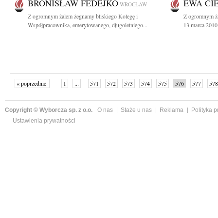
BRONISŁAW FEDEJKO
EWA CI
WROCŁAW
Z ogromnym żalem żegnamy bliskiego Kolegę i
Z ogromnym ża
Współpracownika, emerytowanego, długoletniego...
13 marca 2010 
« poprzednie
1
...
571
572
573
574
575
576
577
578
następne »
Copyright © Wyborcza sp. z o.o.
O nas
Staże u nas
Reklama
Polityka 
Ustawienia prywatności