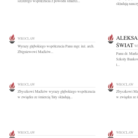
szczerego współczucia z powodu śmierci...
składają naucz
ALEKSA
WROCŁAW
ŚWIAT
Wyrazy głębokiego współczucia Panu mgr. inż. arch.
W
Zbigniewowi Maćków...
Panu dr. Mark
Szkoły Bankow
i...
WROCŁAW
WROCŁAW
Zbyszkowi Maćków wyrazy głębokiego współczucia
Zbyszkowi Ma
w związku ze śmiercią Taty składają...
w związku ze śm
WROCŁAW
WROCŁAW