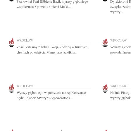
Szanownej Pani Elżbiecie Bacik wyrazy głębokiego
Dyrektorowi 
współczucia z powodu śmierci Matki...
związku ze śmi
wyrazy...
WROCŁAW
WROCŁAW
Zosiu jestesmy z Tobą i Twoją Rodziną w trudnych
Wyrazy głębok
chwilach po odejściu Mamy przyjaciółki z...
powodu śmierci
WROCŁAW
WROCŁAW
Wyrazy głębokiego współczucia naszej Koleżance
Halinie Plawg
Sędzi Jolancie Styczyńskiej-Szczotce z...
wyrazy głębok