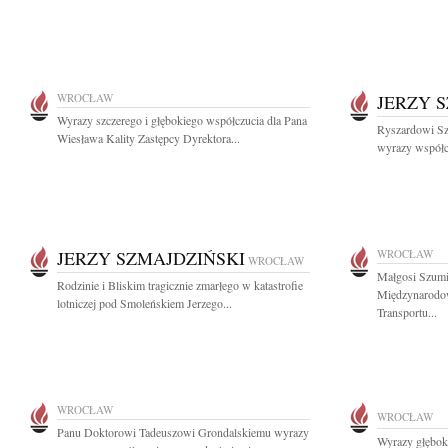
WROCŁAW
JERZY 
Wyrazy szczerego i głębokiego współczucia dla Pana
Ryszardowi Szm
Wiesława Kality Zastępcy Dyrektora...
wyrazy współcz
JERZY SZMAJDZIŃSKI
WROCŁAW
WROCŁAW
Małgosi Szumi
Rodzinie i Bliskim tragicznie zmarłego w katastrofie
Międzynarodow
lotniczej pod Smoleńskiem Jerzego...
Transportu...
WROCŁAW
WROCŁAW
Panu Doktorowi Tadeuszowi Grondalskiemu wyrazy
Wyrazy głęboki