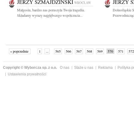
JERZY SZMAJDZIŃSKI
JERZY 
WROCŁAW
Małgosiu, bardzo nas poruszyła Twoja tragedia.
Dolnośląskie 
Składamy wyrazy najgłębszego współczucia...
Przewodnicząc
« poprzednie
1
...
565
566
567
568
569
570
571
572
następne »
Copyright © Wyborcza sp. z o.o.
O nas
Staże u nas
Reklama
Polityka 
Ustawienia prywatności