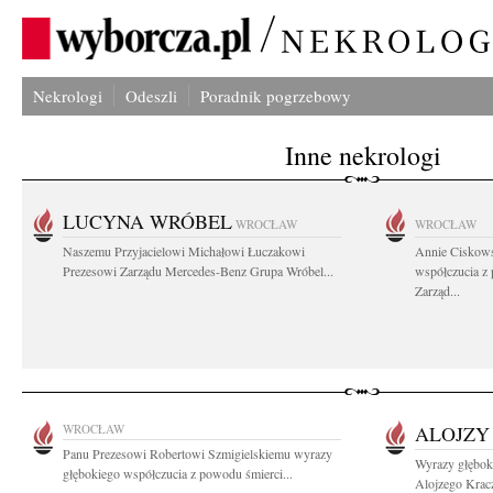
Nekrologi
Odeszli
Poradnik pogrzebowy
Inne nekrologi
LUCYNA WRÓBEL
WROCŁAW
WROCŁAW
Naszemu Przyjacielowi Michałowi Łuczakowi
Annie Ciskows
Prezesowi Zarządu Mercedes-Benz Grupa Wróbel...
współczucia z
Zarząd...
WROCŁAW
ALOJZY
Panu Prezesowi Robertowi Szmigielskiemu wyrazy
Wyrazy głębok
głębokiego współczucia z powodu śmierci...
Alojzego Kracz