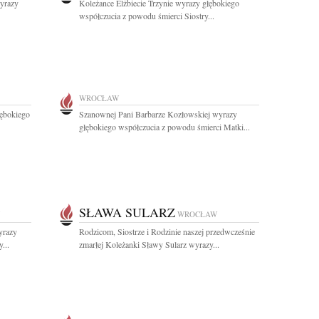
wyrazy
Koleżance Elżbiecie Trzynie wyrazy głębokiego
współczucia z powodu śmierci Siostry...
WROCŁAW
łębokiego
Szanownej Pani Barbarze Kozłowskiej wyrazy
głębokiego współczucia z powodu śmierci Matki...
SŁAWA SULARZ
WROCŁAW
yrazy
Rodzicom, Siostrze i Rodzinie naszej przedwcześnie
...
zmarłej Koleżanki Sławy Sularz wyrazy...