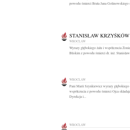
powodu śmierci Brata Jana Golinowskiego s
STANISŁAW KRZYŚKÓW
WROCŁAW
Wyrazy głębokiego żalu i współczucia Żonie
Bliskim z powodu śmierci dr. inż. Stanisława
WROCŁAW
Pani Marii Szynkiewicz wyrazy głębokiego
współczucia z powodu śmierci Ojca składaj
Dyrekcja i...
WROCŁAW