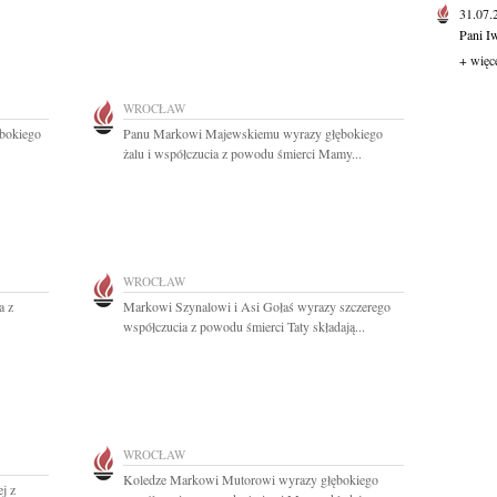
31.07
Pani I
+ więc
WROCŁAW
ębokiego
Panu Markowi Majewskiemu wyrazy głębokiego
żalu i współczucia z powodu śmierci Mamy...
WROCŁAW
a z
Markowi Szynalowi i Asi Gołaś wyrazy szczerego
współczucia z powodu śmierci Taty składają...
WROCŁAW
Koledze Markowi Mutorowi wyrazy głębokiego
j z