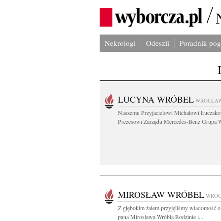
Nekrologi
Odeszli
Poradnik po
LUCYNA WRÓBEL
WROCŁA
Naszemu Przyjacielowi Michałowi Łuczak
Prezesowi Zarządu Mercedes-Benz Grupa W
MIROSŁAW WRÓBEL
WRO
Z głębokim żalem przyjęliśmy wiadomość o
pana Mirosława Wróbla Rodzinie i...