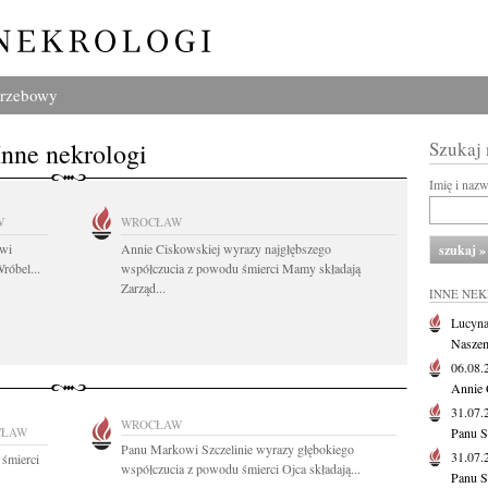
grzebowy
Inne nekrologi
Szukaj
Imię i naz
W
WROCŁAW
owi
Annie Ciskowskiej wyrazy najgłębszego
róbel...
współczucia z powodu śmierci Mamy składają
Zarząd...
INNE NE
Lucyna
Naszem
06.08
Annie 
31.07
WROCŁAW
CŁAW
Panu S
Panu Markowi Szczelinie wyrazy głębokiego
31.07
 śmierci
współczucia z powodu śmierci Ojca składają...
Panu S