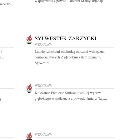
współczucia z powodu śmierci Mamy składają...
zczere...
SYLWESTER ZARZYCKI
WROCŁAW
 i
Ludzie szlachetni odchodzą otoczeni wdzięczną
...
pamięcią żywych Z głębokim żalem żegnamy
Sylwestra...
WROCŁAW
Koleżance Elżbiecie Śmieszkowskiej wyrazy
ą
głębokiego współczucia z powodu śmierci Taty...
WROCŁAW