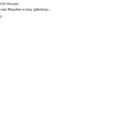
.2026
Wrocław
wonie Warachim wyrazy głębokiego...
ej