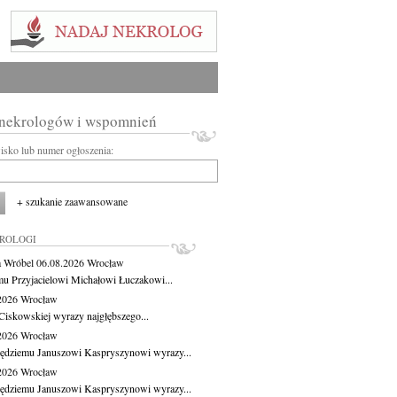
 nekrologów i wspomnień
wisko lub numer ogłoszenia:
+ szukanie zaawansowane
KROLOGI
 Wróbel
06.08.2026
Wrocław
u Przyjacielowi Michałowi Łuczakowi...
.2026
Wrocław
Ciskowskiej wyrazy najgłębszego...
.2026
Wrocław
ędziemu Januszowi Kaspryszynowi wyrazy...
.2026
Wrocław
ędziemu Januszowi Kaspryszynowi wyrazy...