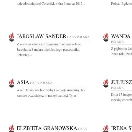
najcudowniejszej Córeczki, która 9 marca 2013...
Polsat. Będzie
JAROSŁAW SANDER
WANDA
CAŁA POLSKA
POLSKA
Z wielkim smutkiem żegnamy naszego kolegę
Z głębokim żal
Jarosława Sandera wieloletniego pracownika
2018 roku zmarł
Telewizji...
ASIA
JULIUS
CAŁA POLSKA
POLSKA
Asiu Dzisiaj obchodziłabyś okrągłe urodziny. Na
Dnia 17 lutego
zawsze pozostajesz w naszej pamięci Tytus
ciężkiej chorob
ELŻBIETA GRANOWSKA
IRENA 
CAŁA