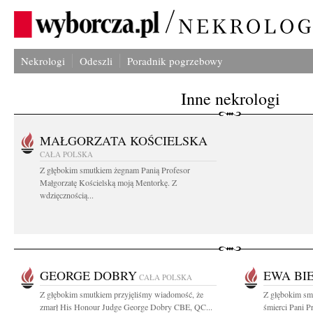
Nekrologi
Odeszli
Poradnik pogrzebowy
Inne nekrologi
MAŁGORZATA KOŚCIELSKA
CAŁA POLSKA
Z głębokim smutkiem żegnam Panią Profesor
Małgorzatę Kościelską moją Mentorkę. Z
wdzięcznością...
GEORGE DOBRY
EWA BI
CAŁA POLSKA
Z głębokim smutkiem przyjęliśmy wiadomość, że
Z głębokim smu
zmarł His Honour Judge George Dobry CBE, QC...
śmierci Pani 