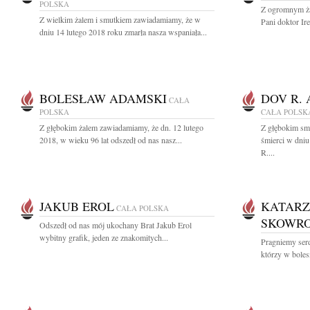
POLSKA
Z ogromnym ża
Z wielkim żalem i smutkiem zawiadamiamy, że w
Pani doktor Ire
dniu 14 lutego 2018 roku zmarła nasza wspaniała...
BOLESŁAW ADAMSKI
DOV R.
CAŁA
POLSKA
CAŁA POLSK
Z głębokim żalem zawiadamiamy, że dn. 12 lutego
Z głębokim sm
2018, w wieku 96 lat odszedł od nas nasz...
śmierci w dniu
R....
JAKUB EROL
KATARZ
CAŁA POLSKA
SKOWR
Odszedł od nas mój ukochany Brat Jakub Erol
wybitny grafik, jeden ze znakomitych...
Pragniemy ser
którzy w bolesn