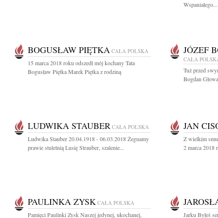
Wspaniałego...
BOGUSŁAW PIĘTKA
JÓZEF 
CAŁA POLSKA
CAŁA POLSK
15 marca 2018 roku odszedł mój kochany Tata
Tuż przed swym
Bogusław Piętka Marek Piętka z rodziną
Bogdan Głowack
LUDWIKA STAUBER
JAN CI
CAŁA POLSKA
Ludwika Stauber 20.04.1918 - 06.03.2018 Żegnamy
Z wielkim smu
prawie stuletnią Lusię Strauber, szalenie...
2 marca 2018 ro
PAULINKA ZYSK
JAROSŁ
CAŁA POLSKA
Pamięci Paulinki Zysk Naszej jedynej, ukochanej,
Jarku Byłeś ser