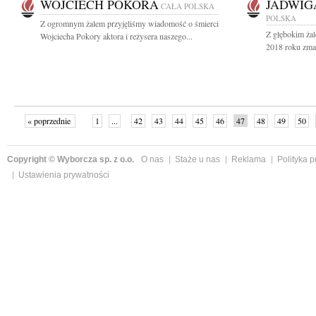
WOJCIECH POKORA
JADWIG
CAŁA POLSKA
POLSKA
Z ogromnym żalem przyjęliśmy wiadomość o śmierci
Z głębokim żal
Wojciecha Pokory aktora i reżysera naszego...
2018 roku zmarł
« poprzednie
1
...
42
43
44
45
46
47
48
49
50
»
Copyright © Wyborcza sp. z o.o.
O nas
Staże u nas
Reklama
Polityka 
Ustawienia prywatności