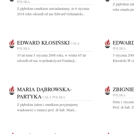
POLSKA
Z głębokim ża
Z głębokim smutkiem zawiadamiamy, że 6 stycznia
roku zmarła pr
2018 roku odszedł od nas Edward Ochmański...
EDWARD KŁOSIŃSKI
EDWARD
CAŁA
POLSKA
POLSKA
10 lat temu 5 stycznia 2008 roku, w wieku 65 lat
5 stycznia 20
odszedł od nas współzałożyciel Fundacji...
Kłosiński W ci
MARIA DĄBROWSKA-
ZBIGNI
PARTYKA
POLSKA
CAŁA POLSKA
Dnia 1 styczni
Z głębokim żalem i smutkiem przyjmujemy
Prof. dr hab. 
wiadomość o śmierci prof. dr hab. Marii...