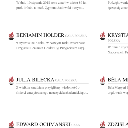
W dniu 10 stycznia 2018 roku zmarł w wieku 89 lat
Podziękowanie
prof. dr hab. n. med. Zygmunt Sadowski o czym...
łącząc się z na
BENIAMIN HOLDER
KRYSTI
CAŁA POLSKA
POLSKA
9 stycznia 2018 roku, w Nowym Jorku zmarł nasz
W dniu 5 stycz
Przyjaciel Beniamin Holder Był Przyjacielem całej...
Nauczyciel i Prz
JULIA BILECKA
BÉLA M
CAŁA POLSKA
Z wielkim smutkiem przyjęliśmy wiadomość o
Béla Megyeri 1
śmierci emerytowanego nauczyciela akademickiego...
orędownik wspó
EDWARD OCHMAŃSKI
ZDZISŁ
CAŁA