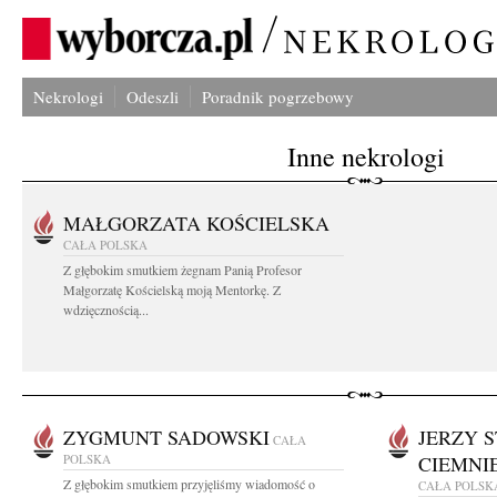
Nekrologi
Odeszli
Poradnik pogrzebowy
Inne nekrologi
MAŁGORZATA KOŚCIELSKA
CAŁA POLSKA
Z głębokim smutkiem żegnam Panią Profesor
Małgorzatę Kościelską moją Mentorkę. Z
wdzięcznością...
ZYGMUNT SADOWSKI
JERZY 
CAŁA
POLSKA
CIEMNIE
Z głębokim smutkiem przyjęliśmy wiadomość o
CAŁA POLSK