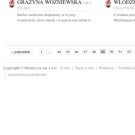
GRAŻYNA WOŹNIEWSKA
WŁODZI
CAŁA
POLSKA
CAŁA POLSK
Bardzo serdecznie dziękujemy za wyrazy
Z wielkim poc
współczucia, słowa otuchy i wsparcia oraz udział w...
Włodzimierza K
« poprzednie
1
...
44
45
46
47
48
49
50
51
52
»
Copyright © Wyborcza sp. z o.o.
O nas
Staże u nas
Reklama
Polityka 
Ustawienia prywatności