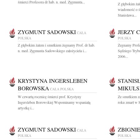
śmierci Profesora dr hab. n. med. Zygmunta...
Z głębokim żal
wiadomość o śm
Stanisława...
ZYGMUNT SADOWSKI
JERZY 
CAŁA
POLSKA
POLSKA
Z głębokim żalem i smutkiem żegnamy Prof. dr hab.
Żegnamy Profe
n. med. Zygmunta Sadowskiego założyciela i...
Sędziego Tryb
2006...
KRYSTYNA INGERSLEBEN
STANIS
BOROWSKA
MIKULS
CAŁA POLSKA
W czwartą rocznicę śmierci prof. Krystyny
Ze smutkiem z
Ingersleben Borowskiej Wspominamy wspaniałą
roku zmarł w S
artystkę i...
ZYGMUNT SADOWSKI
ZBIGNI
CAŁA
POLSKA
POLSKA