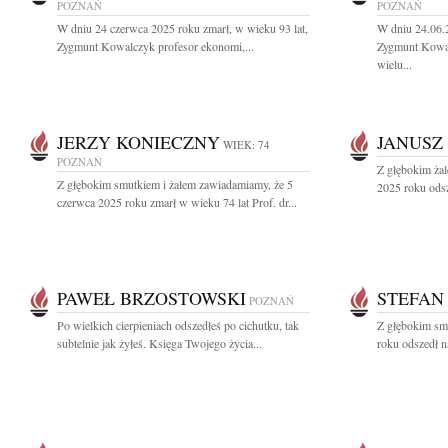
POZNAŃ
POZNAŃ
W dniu 24 czerwca 2025 roku zmarł, w wieku 93 lat,
W dniu 24.06.
Zygmunt Kowalczyk profesor ekonomi,...
Zygmunt Kowal
wielu...
JERZY KONIECZNY
JANUSZ
WIEK: 74
POZNAŃ
Z głębokim ża
Z głębokim smutkiem i żalem zawiadamiamy, że 5
2025 roku odsz
czerwca 2025 roku zmarł w wieku 74 lat Prof. dr...
PAWEŁ BRZOSTOWSKI
STEFAN
POZNAŃ
Po wielkich cierpieniach odszedłeś po cichutku, tak
Z głębokim sm
subtelnie jak żyłeś. Księga Twojego życia...
roku odszedł n