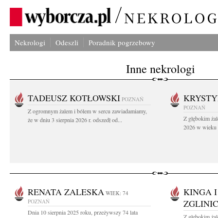
Nekrologi
Odeszli
Poradnik pogrzebowy
Inne nekrologi
TADEUSZ KOTŁOWSKI
KRYST
POZNAŃ
POZNAŃ
Z ogromnym żalem i bólem w sercu zawiadamiamy,
Z głębokim żal
że w dniu 3 sierpnia 2026 r. odszedł od...
2026 w wieku 9
RENATA ZALESKA
KINGA 
WIEK: 74
POZNAŃ
ZGLINI
Dnia 10 sierpnia 2025 roku, przeżywszy 74 lata
Z głębokim ża