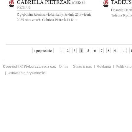
GABRIELA PIETRZAK
TADEUS
WIEK: 84
POZNAŃ
Odszedł Zasłuż
Z głębokim żalem zawiadamiamy, że dnia 23 kwietnia
Tadeusz Rychl
2025 roku zmarła Gabriela Pietrzak lat 84...
« poprzednie
1
2
3
4
5
6
7
8
9
...
Copyright © Wyborcza sp. z o.o.
O nas
Staże u nas
Reklama
Polityka 
Ustawienia prywatności