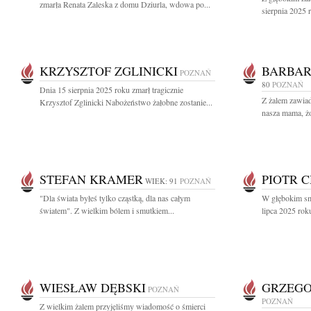
zmarła Renata Zaleska z domu Dziurla, wdowa po...
sierpnia 2025 r
KRZYSZTOF ZGLINICKI
BARBAR
POZNAŃ
80
POZNAŃ
Dnia 15 sierpnia 2025 roku zmarł tragicznie
Z żalem zawiad
Krzysztof Zglinicki Nabożeństwo żałobne zostanie...
nasza mama, żo
STEFAN KRAMER
PIOTR 
WIEK: 91
POZNAŃ
"Dla świata byłeś tylko cząstką, dla nas całym
W głębokim sm
światem". Z wielkim bólem i smutkiem...
lipca 2025 roku
WIESŁAW DĘBSKI
GRZEGO
POZNAŃ
POZNAŃ
Z wielkim żalem przyjęliśmy wiadomość o śmierci