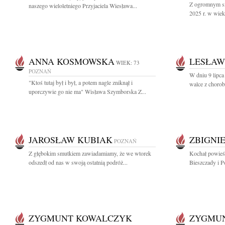
Z ogromnym sm
naszego wieloletniego Przyjaciela Wiesława...
2025 r. w wiek
ANNA KOSMOWSKA
LESŁAW
WIEK: 73
POZNAŃ
W dniu 9 lipca
"Ktoś tutaj był i był, a potem nagle zniknął i
walce z chorob
uporczywie go nie ma" Wisława Szymborska Z...
JAROSŁAW KUBIAK
ZBIGNI
POZNAŃ
Z głębokim smutkiem zawiadamiamy, że we wtorek
Kochał powieśc
odszedł od nas w swoją ostatnią podróż...
Bieszczady i P
ZYGMUNT KOWALCZYK
ZYGMU