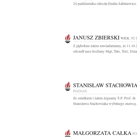
24 października odeszła Emilia Sabiniewicz.
JANUSZ ZBIERSKI
WIEK: 92
Z głębokim żalem zawiadamiamy, że 11.10.2
odszedł nasz kochany Mąż, Tato, Teść, Dziad
STANISŁAW STACHOWI
POZNAŃ
Ze smutkiem i żalem żegnamy Ś.P. Prof. dr.
Stanisława Stachowiaka wybitnego znawcę..
MAŁGORZATA CAŁKA
PO