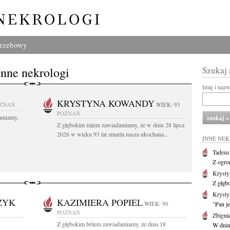
grzebowy
Inne nekrologi
Szukaj
Imię i naz
KRYSTYNA KOWANDY
ZNAŃ
WIEK: 93
POZNAŃ
amiamy,
Z głębokim żalem zawiadamiamy, że w dniu 28 lipca
2026 w wieku 93 lat zmarła nasza ukochana...
INNE NE
Tadeus
Z ogro
Kryst
Z głęb
Krysty
ZYK
KAZIMIERA POPIEL
WIEK: 90
"Pan je
POZNAŃ
Zbigni
Z głębokim bólem zawiadamiamy, że dnia 18
W dniu 