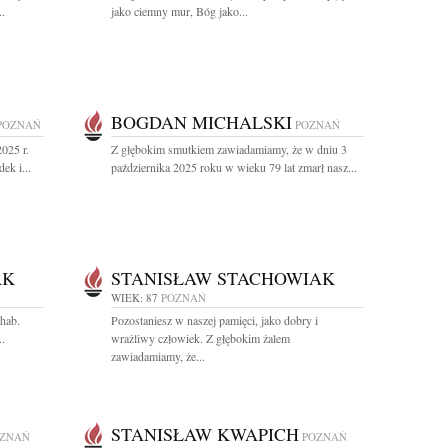
..
jako ciemny mur, Bóg jako...
BOGDAN MICHALSKI
POZNAŃ
POZNAŃ
025 r.
Z głębokim smutkiem zawiadamiamy, że w dniu 3
ek i...
października 2025 roku w wieku 79 lat zmarł nasz...
AK
STANISŁAW STACHOWIAK
WIEK: 87
POZNAŃ
 hab.
Pozostaniesz w naszej pamięci, jako dobry i
.
wrażliwy człowiek. Z głębokim żalem
zawiadamiamy, że...
STANISŁAW KWAPICH
ZNAŃ
POZNAŃ