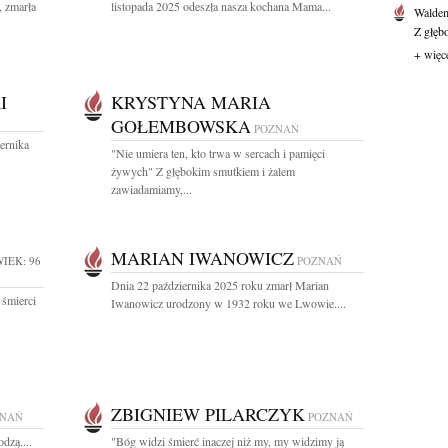
, zmarła
listopada 2025 odeszła nasza kochana Mama...
Waldem
Z głęb
+ więc
I
KRYSTYNA MARIA
GOŁEMBOWSKA
POZNAŃ
ernika
"Nie umiera ten, kto trwa w sercach i pamięci
żywych" Z głębokim smutkiem i żalem
zawiadamiamy,...
MARIAN IWANOWICZ
IEK: 96
POZNAŃ
Dnia 22 października 2025 roku zmarł Marian
 śmierci
Iwanowicz urodzony w 1932 roku we Lwowie....
ZBIGNIEW PILARCZYK
ZNAŃ
POZNAŃ
dzą....
"Bóg widzi śmierć inaczej niż my, my widzimy ją