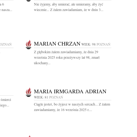
a 6
Nie żyjemy, aby umierać, ale umieramy, aby żyć
 nasza...
wiecznie... Z żalem zawiadamiam, że w dniu 3...
MARIAN CHRZAN
POZNAŃ
WIEK: 98
POZNAŃ
2
Z głębokim żalem zawiadamiamy, że dnia 29
września 2025 roku przeżywszy lat 98, zmarł
ukochany...
MARIA IRMGARDA ADRIAN
WIEK: 81
POZNAŃ
 śmierci
Ciągle jesteś, bo żyjesz w naszych sercach... Z żalem
iego...
zawiadamiamy, że 16 września 2025 r....