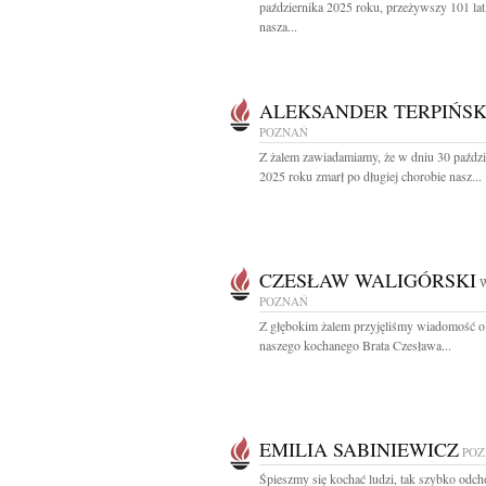
października 2025 roku, przeżywszy 101 lat
nasza...
ALEKSANDER TERPIŃSK
POZNAŃ
Z żalem zawiadamiamy, że w dniu 30 paździ
2025 roku zmarł po długiej chorobie nasz...
CZESŁAW WALIGÓRSKI
W
POZNAŃ
Z głębokim żalem przyjęliśmy wiadomość o
naszego kochanego Brata Czesława...
EMILIA SABINIEWICZ
PO
Śpieszmy się kochać ludzi, tak szybko odcho