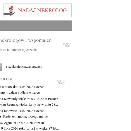
 nekrologów i wspomnień
wisko lub numer ogłoszenia:
+ szukanie zaawansowane
KROLOGI
z Kotłowski
05.08.2026
Poznań
mnym żalem i bólem w sercu...
yna Kowandy
wiek: 93
03.08.2026
Poznań
okim żalem zawiadamiamy, że w dniu 28...
na Janowicz
24.07.2026
Poznań
st Pasterzem moim, niczego mi nie...
ew Zygmunt
15.07.2026
Poznań
9 lipca 2026 roku, zmarł w wieku 87 lat...