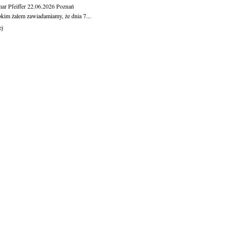
ar Pfeiffer
22.06.2026
Poznań
okim żalem zawiadamiamy, że dnia 7...
ej