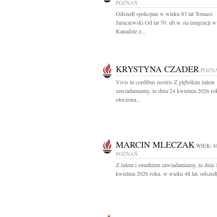
POZNAŃ
Odszedł spokojnie w wieku 83 lat Tomasz
Jaraczewski Od lat 70. ub.w. na emigracji w
Kanadzie z...
KRYSTYNA CZADER
POZN
Vivis in cordibus nostris Z głębokim żalem
zawiadamiamy, że dnia 24 kwietnia 2026 ro
otoczona...
MARCIN MLECZAK
WIEK: 4
POZNAŃ
Z żalem i smutkiem zawiadamiamy, że dnia 
kwietnia 2026 roku, w wieku 48 lat, odszedł 