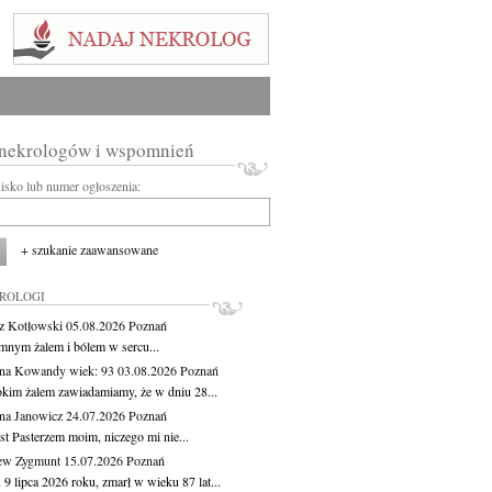
 nekrologów i wspomnień
wisko lub numer ogłoszenia:
+ szukanie zaawansowane
KROLOGI
z Kotłowski
05.08.2026
Poznań
mnym żalem i bólem w sercu...
yna Kowandy
wiek: 93
03.08.2026
Poznań
okim żalem zawiadamiamy, że w dniu 28...
na Janowicz
24.07.2026
Poznań
st Pasterzem moim, niczego mi nie...
ew Zygmunt
15.07.2026
Poznań
9 lipca 2026 roku, zmarł w wieku 87 lat...