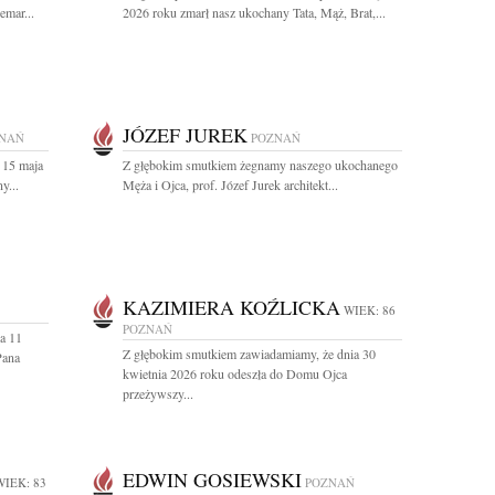
emar...
2026 roku zmarł nasz ukochany Tata, Mąż, Brat,...
JÓZEF JUREK
NAŃ
POZNAŃ
 15 maja
Z głębokim smutkiem żegnamy naszego ukochanego
y...
Męża i Ojca, prof. Józef Jurek architekt...
KAZIMIERA KOŹLICKA
WIEK: 86
POZNAŃ
a 11
Z głębokim smutkiem zawiadamiamy, że dnia 30
Pana
kwietnia 2026 roku odeszła do Domu Ojca
przeżywszy...
EDWIN GOSIEWSKI
WIEK: 83
POZNAŃ