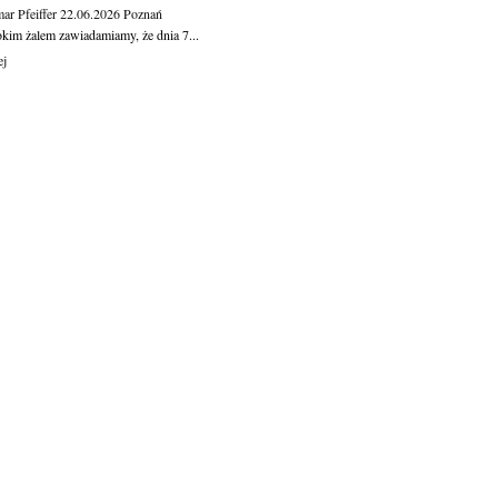
ar Pfeiffer
22.06.2026
Poznań
okim żalem zawiadamiamy, że dnia 7...
ej