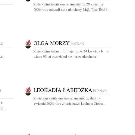
Z głębokim żalem zawiadamiamy, że 28 kwietnia
2026 roku odszedł nasz ukochany Mąż, Tata, Teść i...
OLGA MORZY
AŃ
POZNAŃ
Z głębokim żalem informujemy, że 24 kwietnia b.r. w
ku,
wieku 95 lat odeszła od nas nasza ukochana...
LEOKADIA ŁABĘDZKA
8
POZNAŃ
Z wielkim smutkiem zawiadamiamy, że dnia 14
18
kwietnia 2026 roku zmarła nasza kochana Ciocia...
z...