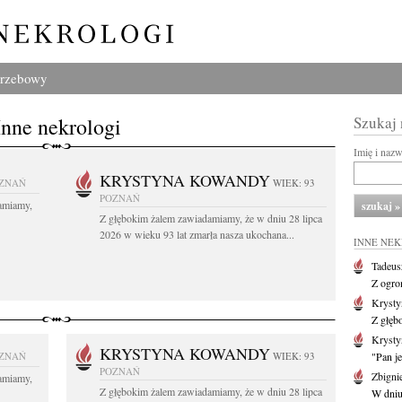
grzebowy
Inne nekrologi
Szukaj
Imię i naz
KRYSTYNA KOWANDY
ZNAŃ
WIEK: 93
POZNAŃ
amiamy,
Z głębokim żalem zawiadamiamy, że w dniu 28 lipca
2026 w wieku 93 lat zmarła nasza ukochana...
INNE NE
Tadeus
Z ogro
Kryst
Z głęb
Krysty
KRYSTYNA KOWANDY
ZNAŃ
WIEK: 93
"Pan je
POZNAŃ
Zbigni
amiamy,
Z głębokim żalem zawiadamiamy, że w dniu 28 lipca
W dniu 