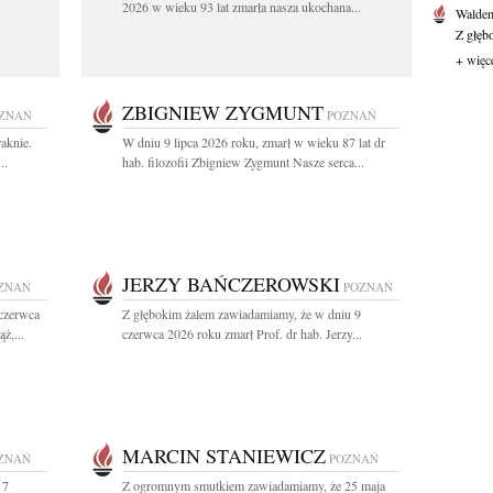
2026 w wieku 93 lat zmarła nasza ukochana...
Waldem
Z głęb
+ więc
ZBIGNIEW ZYGMUNT
ZNAŃ
POZNAŃ
aknie.
W dniu 9 lipca 2026 roku, zmarł w wieku 87 lat dr
..
hab. filozofii Zbigniew Zygmunt Nasze serca...
JERZY BAŃCZEROWSKI
ZNAŃ
POZNAŃ
 czerwca
Z głębokim żalem zawiadamiamy, że w dniu 9
ż,...
czerwca 2026 roku zmarł Prof. dr hab. Jerzy...
MARCIN STANIEWICZ
ZNAŃ
POZNAŃ
 7
Z ogromnym smutkiem zawiadamiamy, że 25 maja