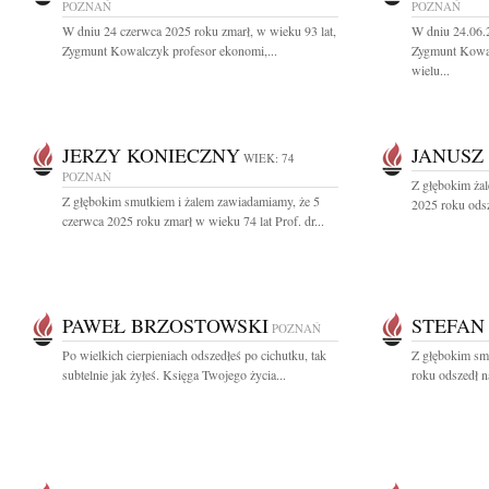
POZNAŃ
POZNAŃ
W dniu 24 czerwca 2025 roku zmarł, w wieku 93 lat,
W dniu 24.06.
Zygmunt Kowalczyk profesor ekonomi,...
Zygmunt Kowal
wielu...
JERZY KONIECZNY
JANUSZ
WIEK: 74
POZNAŃ
Z głębokim ża
Z głębokim smutkiem i żalem zawiadamiamy, że 5
2025 roku odsz
czerwca 2025 roku zmarł w wieku 74 lat Prof. dr...
PAWEŁ BRZOSTOWSKI
STEFAN
POZNAŃ
Po wielkich cierpieniach odszedłeś po cichutku, tak
Z głębokim sm
subtelnie jak żyłeś. Księga Twojego życia...
roku odszedł n