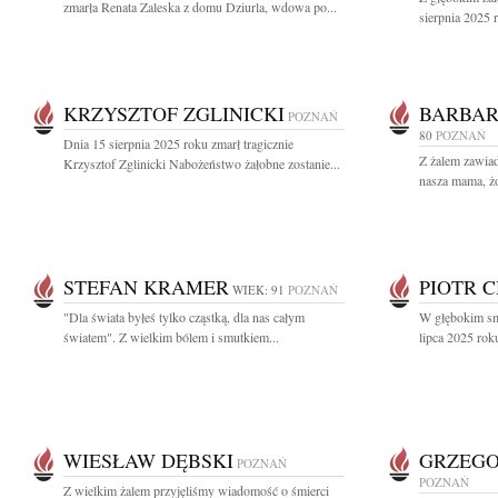
zmarła Renata Zaleska z domu Dziurla, wdowa po...
sierpnia 2025 r
KRZYSZTOF ZGLINICKI
BARBAR
POZNAŃ
80
POZNAŃ
Dnia 15 sierpnia 2025 roku zmarł tragicznie
Z żalem zawiad
Krzysztof Zglinicki Nabożeństwo żałobne zostanie...
nasza mama, żo
STEFAN KRAMER
PIOTR 
WIEK: 91
POZNAŃ
"Dla świata byłeś tylko cząstką, dla nas całym
W głębokim sm
światem". Z wielkim bólem i smutkiem...
lipca 2025 roku
WIESŁAW DĘBSKI
GRZEGO
POZNAŃ
POZNAŃ
Z wielkim żalem przyjęliśmy wiadomość o śmierci