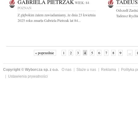
GABRIELA PIETRZAK
TADEUS
WIEK: 84
POZNAŃ
Odszedł Zasłuż
Z głębokim żalem zawiadamiamy, że dnia 23 kwietnia
Tadeusz Rychl
2025 roku zmarła Gabriela Pietrzak lat 84...
« poprzednie
1
2
3
4
5
6
7
8
9
...
Copyright © Wyborcza sp. z o.o.
O nas
Staże u nas
Reklama
Polityka 
Ustawienia prywatności