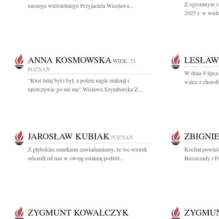
Z ogromnym sm
naszego wieloletniego Przyjaciela Wiesława...
2025 r. w wiek
ANNA KOSMOWSKA
LESŁAW
WIEK: 73
POZNAŃ
W dniu 9 lipca
"Ktoś tutaj był i był, a potem nagle zniknął i
walce z chorob
uporczywie go nie ma" Wisława Szymborska Z...
JAROSŁAW KUBIAK
ZBIGNI
POZNAŃ
Z głębokim smutkiem zawiadamiamy, że we wtorek
Kochał powieśc
odszedł od nas w swoją ostatnią podróż...
Bieszczady i P
ZYGMUNT KOWALCZYK
ZYGMU