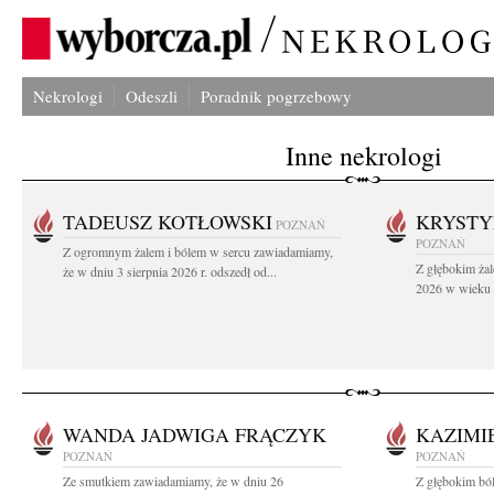
Nekrologi
Odeszli
Poradnik pogrzebowy
Inne nekrologi
TADEUSZ KOTŁOWSKI
KRYST
POZNAŃ
POZNAŃ
Z ogromnym żalem i bólem w sercu zawiadamiamy,
Z głębokim żal
że w dniu 3 sierpnia 2026 r. odszedł od...
2026 w wieku 9
WANDA JADWIGA FRĄCZYK
KAZIMI
POZNAŃ
POZNAŃ
Ze smutkiem zawiadamiamy, że w dniu 26
Z głębokim bó