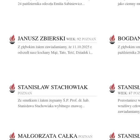
24 października odeszła Emilia Sabiniewicz...
jako ciemny mu
JANUSZ ZBIERSKI
BOGDAN
WIEK: 92
POZNAŃ
Z głębokim żalem zawiadamiamy, że 11.10.2025 r.
Z głębokim sm
odszedł nasz kochany Mąż, Tato, Teść, Dziadek i...
października 2
STANISŁAW STACHOWIAK
STANIS
POZNAŃ
WIEK: 87
PO
Ze smutkiem i żalem żegnamy Ś.P. Prof. dr. hab.
Pozostaniesz w
Stanisława Stachowiaka wybitnego znawcę...
wrażliwy czło
zawiadamiamy, 
MAŁGORZATA CAŁKA
STANIS
POZNAŃ