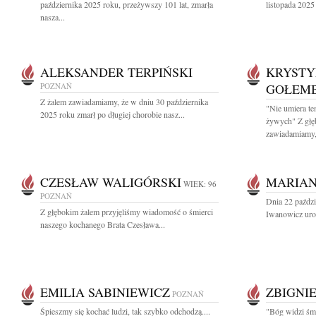
października 2025 roku, przeżywszy 101 lat, zmarła
listopada 2025
nasza...
ALEKSANDER TERPIŃSKI
KRYSTY
POZNAŃ
GOŁEM
Z żalem zawiadamiamy, że w dniu 30 października
"Nie umiera te
2025 roku zmarł po długiej chorobie nasz...
żywych" Z głę
zawiadamiamy,.
CZESŁAW WALIGÓRSKI
MARIAN
WIEK: 96
POZNAŃ
Dnia 22 paździ
Z głębokim żalem przyjęliśmy wiadomość o śmierci
Iwanowicz uro
naszego kochanego Brata Czesława...
EMILIA SABINIEWICZ
ZBIGNI
POZNAŃ
Śpieszmy się kochać ludzi, tak szybko odchodzą....
"Bóg widzi śmi