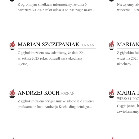
Z ogromnym smutkiem informujemy, że dnia 6
Nie żyjemy, ab
października 2025 roku odeszła od nas nagle nasza...
wiecznie... Z 
MARIAN SZCZEPANIAK
MARIAN
POZNAŃ
Z głębokim żalem zawiadamiamy, że dnia 22
Z głębokim ża
września 2025 roku. odszedł nasz ukochany
września 2025 
Ojciec,...
ukochany...
ANDRZEJ KOCH
MARIA 
POZNAŃ
WIEK: 81
PO
Z głębokim żalem przyjęliśmy wiadomość o śmierci
Ciągle jesteś, 
profesora dr. hab. Andrzeja Kocha długoletniego...
zawiadamiamy, 