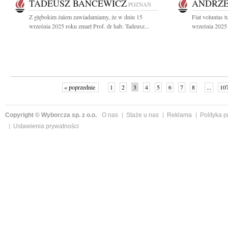
TADEUSZ BANCEWICZ
ANDRZE
POZNAŃ
Z głębokim żalem zawiadamiamy, że w dniu 15
Fiat voluntas 
września 2025 roku zmarł Prof. dr hab. Tadeusz...
września 2025 
« poprzednie
1
2
3
4
5
6
7
8
...
10
Copyright © Wyborcza sp. z o.o.
O nas
Staże u nas
Reklama
Polityka 
Ustawienia prywatności