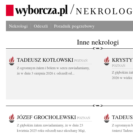
Nekrologi
Odeszli
Poradnik pogrzebowy
Inne nekrologi
TADEUSZ KOTŁOWSKI
KRYST
POZNAŃ
POZNAŃ
Z ogromnym żalem i bólem w sercu zawiadamiamy,
Z głębokim żal
że w dniu 3 sierpnia 2026 r. odszedł od...
2026 w wieku 9
JÓZEF GROCHOLEWSKI
TADEUS
POZNAŃ
Z głębokim żalem zawiadamiamy, że w dniu 23
Z ogromnym b
kwietnia 2025 roku odszedł nasz ukochany Mąż,
śmierci Tadeu