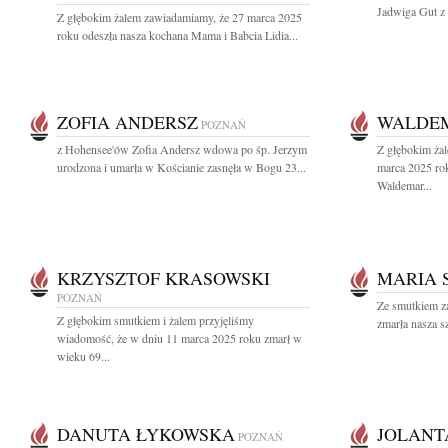
Jadwiga Gut z 
Z głębokim żalem zawiadamiamy, że 27 marca 2025
roku odeszła nasza kochana Mama i Babcia Lidia...
ZOFIA ANDERSZ
WALDE
POZNAŃ
z Hohensee'ów Zofia Andersz wdowa po śp. Jerzym
Z głębokim ża
urodzona i umarła w Kościanie zasnęła w Bogu 23...
marca 2025 ro
Waldemar...
KRZYSZTOF KRASOWSKI
MARIA 
POZNAŃ
Ze smutkiem z
Z głębokim smutkiem i żalem przyjęliśmy
zmarła nasza s
wiadomość, że w dniu 11 marca 2025 roku zmarł w
wieku 69...
DANUTA ŁYKOWSKA
JOLANT
POZNAŃ