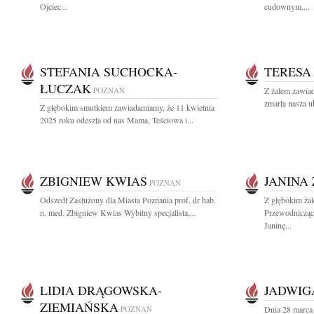
Ojciec...
cudownym,...
STEFANIA SUCHOCKA-
TERESA
ŁUCZAK
POZNAŃ
Z żalem zawiad
zmarła nasza u
Z głębokim smutkiem zawiadamiamy, że 11 kwietnia
2025 roku odeszła od nas Mama, Teściowa i...
ZBIGNIEW KWIAS
JANINA
POZNAŃ
Odszedł Zasłużony dla Miasta Poznania prof. dr hab.
Z głębokim żal
n. med. Zbigniew Kwias Wybitny specjalista,...
Przewodnicząc
Janinę...
LIDIA DRĄGOWSKA-
JADWIG
ZIEMIAŃSKA
POZNAŃ
Dnia 28 marca