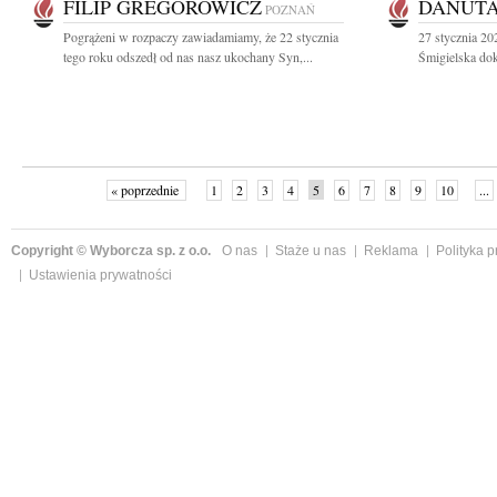
FILIP GREGOROWICZ
DANUTA
POZNAŃ
Pogrążeni w rozpaczy zawiadamiamy, że 22 stycznia
27 stycznia 20
tego roku odszedł od nas nasz ukochany Syn,...
Śmigielska dok
« poprzednie
1
2
3
4
5
6
7
8
9
10
...
Copyright © Wyborcza sp. z o.o.
O nas
Staże u nas
Reklama
Polityka 
Ustawienia prywatności