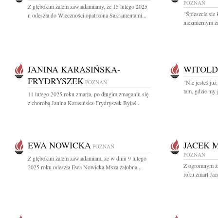
POZNAŃ
Z głębokim żalem zawiadamiamy, że 15 lutego 2025
"Śpieszcie sie
r. odeszła do Wieczności opatrzona Sakramentami...
niezmiernym ż
JANINA KARASIŃSKA-
WITOLD
FRYDRYSZEK
POZNAŃ
"Nie jesteś już
tam, gdzie my 
11 lutego 2025 roku zmarła, po długim zmaganiu się
z chorobą Janina Karasińska-Frydryszek Byłaś...
EWA NOWICKA
JACEK M
POZNAŃ
POZNAŃ
Z głębokim żalem zawiadamiam, że w dniu 9 lutego
Z ogromnym ża
2025 roku odeszła Ewa Nowicka Msza żałobna...
roku zmarł Jac