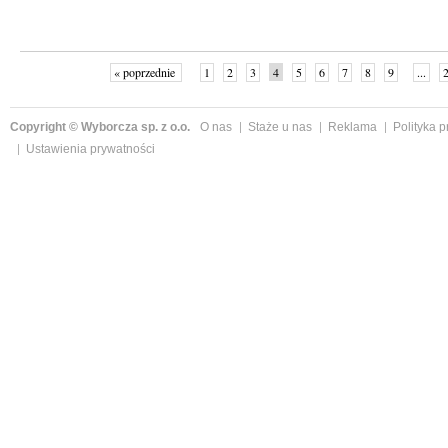
« poprzednie
1
2
3
4
5
6
7
8
9
...
Copyright © Wyborcza sp. z o.o.
O nas
Staże u nas
Reklama
Polityka 
Ustawienia prywatności