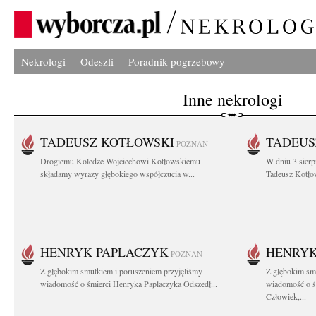
Nekrologi
Odeszli
Poradnik pogrzebowy
Inne nekrologi
TADEUSZ KOTŁOWSKI
TADEUS
POZNAŃ
Drogiemu Koledze Wojciechowi Kotłowskiemu
W dniu 3 sierp
składamy wyrazy głębokiego współczucia w...
Tadeusz Kotłow
HENRYK PAPLACZYK
HENRYK
POZNAŃ
Z głębokim smutkiem i poruszeniem przyjęliśmy
Z głębokim smu
wiadomość o śmierci Henryka Paplaczyka Odszedł...
wiadomość o ś
Człowiek,...