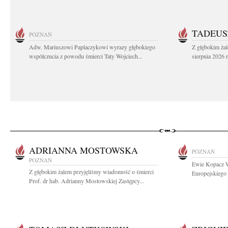
TADEUS
POZNAŃ
Adw. Mariuszowi Paplaczykowi wyrazy głębokiego
Z głębokim ża
współczucia z powodu śmierci Taty Wojciech...
sierpnia 2026 r
ADRIANNA MOSTOWSKA
POZNAŃ
POZNAŃ
Ewie Kopacz W
Z głębokim żalem przyjęliśmy wiadomość o śmierci
Europejskiego 
Prof. dr hab. Adrianny Mostowskiej Zastępcy...