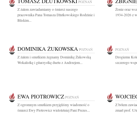
TOMASZ DŁUTKOWSKI
ZBIGNI
POZNAŃ
Z żalem zawiadamiamy o śmierci naszego
Żonie oraz ws
pracownika Pana Tomasza Dłutkowskiego Rodzinie i
1934-2026 z wy
Bliskim...
DOMINIKA ŻUKOWSKA
POZNAŃ
POZNAŃ
Z żalem i smutkiem żegnamy Dominikę Żukowską
Drogiemu Kol
Wokalistkę i gitarzystkę duetu z Andrzejem...
szczerego wspó
EWA PIOTROWICZ
WOJCIE
POZNAŃ
Z ogromnym smutkiem przyjęliśmy wiadomość o
Z bólem zawiad
śmierci Ewy Piotrowicz wieloletniej Pani Prezes...
zmarł prof. UA