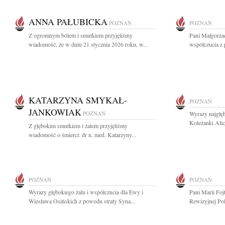
ANNA PAŁUBICKA
POZNAŃ
POZNAŃ
Z ogromnym bólem i smutkiem przyjęliśmy
Pani Małgorza
wiadomość, że w dniu 21 stycznia 2026 roku, w...
współczucia z
KATARZYNA SMYKAŁ-
POZNAŃ
JANKOWIAK
POZNAŃ
Wyrazy najgłęb
Koleżanki Alic
Z głębokim smutkiem i żalem przyjęliśmy
wiadomość o śmierci: dr n. med. Katarzyny...
POZNAŃ
POZNAŃ
Wyrazy głębokiego żalu i współczucia dla Ewy i
Pani Marii Foj
Wiesława Osińskich z powodu straty Syna...
Rewizyjnej Pol