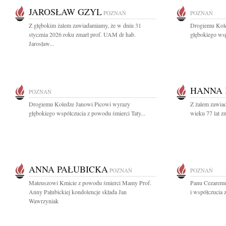
JAROSŁAW GZYL
POZNAŃ
POZNAŃ
Z głębokim żalem zawiadamiamy, że w dniu 31
Drogiemu Kole
stycznia 2026 roku zmarł prof. UAM dr hab.
głębokiego wsp
Jarosław...
HANNA
POZNAŃ
Drogiemu Koledze Janowi Picowi wyrazy
Z żalem zawiad
głębokiego współczucia z powodu śmierci Taty...
wieku 77 lat 
ANNA PAŁUBICKA
POZNAŃ
POZNAŃ
Mateuszowi Kmicie z powodu śmierci Mamy Prof.
Panu Cezaremu
Anny Pałubickiej kondolencje składa Jan
i współczucia
Wawrzyniak