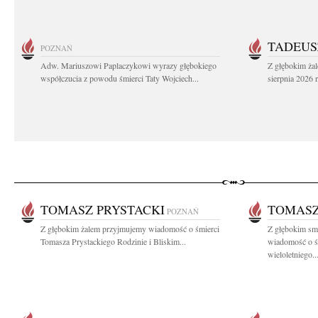
TADEUS
POZNAŃ
Adw. Mariuszowi Paplaczykowi wyrazy głębokiego
Z głębokim ża
współczucia z powodu śmierci Taty Wojciech...
sierpnia 2026 r
TOMASZ PRYSTACKI
TOMASZ
POZNAŃ
Z głębokim żalem przyjmujemy wiadomość o śmierci
Z głębokim smu
Tomasza Prystackiego Rodzinie i Bliskim...
wiadomość o ś
wieloletniego..