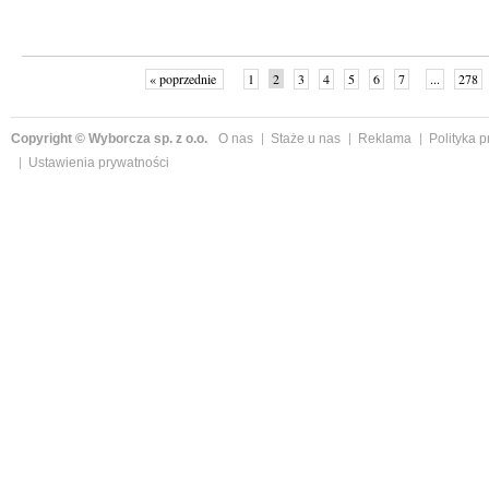
« poprzednie
1
2
3
4
5
6
7
...
278
Copyright © Wyborcza sp. z o.o.
O nas
Staże u nas
Reklama
Polityka 
Ustawienia prywatności