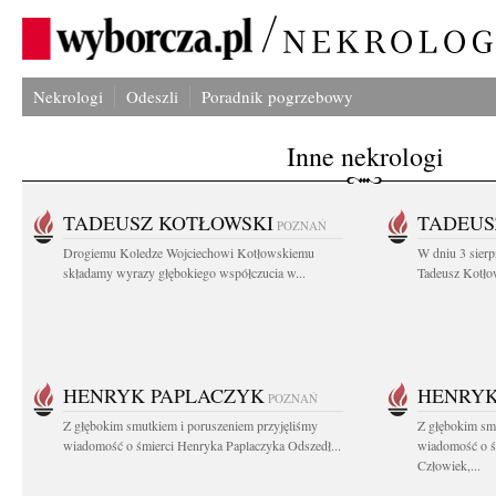
Nekrologi
Odeszli
Poradnik pogrzebowy
Inne nekrologi
TADEUSZ KOTŁOWSKI
TADEUS
POZNAŃ
Drogiemu Koledze Wojciechowi Kotłowskiemu
W dniu 3 sierp
składamy wyrazy głębokiego współczucia w...
Tadeusz Kotłow
HENRYK PAPLACZYK
HENRYK
POZNAŃ
Z głębokim smutkiem i poruszeniem przyjęliśmy
Z głębokim smu
wiadomość o śmierci Henryka Paplaczyka Odszedł...
wiadomość o ś
Człowiek,...