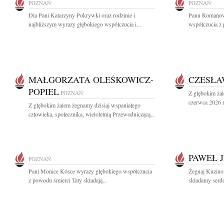
POZNAŃ
POZNAŃ
Dla Pani Katarzyny Pokrywki oraz rodzinie i
Panu Romanow
najbliższym wyrazy głębokiego współczucia i...
współczucia z 
MAŁGORZATA OLEŚKOWICZ-
CZESŁA
POPIEL
POZNAŃ
Z głębokim ża
czerwca 2026 r.
Z głębokim żalem żegnamy dzisiaj wspaniałego
człowieka, społecznika, wieloletnią Przewodniczącą...
PAWEŁ 
POZNAŃ
Pani Monice Kósce wyrazy głębokiego współczucia
Żegnaj Kuzino 
z powodu śmierci Taty składają...
składamy serde