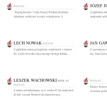
JÓZEF 
POZNAŃ
"Żegnaj Kuzino" Całej Naszej Wielkiej Rodzinie
Z głębokim ża
składamy serdeczne wyrazy współczucia. 9...
znakomity archi
LECH NOWAK
JAN GA
POZNAŃ
Z głębokim żalem przyjęliśmy wiadomość o śmierci
Z ogromnym ża
Dr. Lecha Nowaka Ojca naszego Kolegi Rafała...
inż. Jana Gawę
LESZEK WACHOWSKI
WIEK: 85
POZNAŃ
POZNAŃ
Elisko! Kolorow
Z żalem zawiadamiamy, że w wieku 85 lat zmarł prof.
wcześnie podci
dr hab. Leszek Wachowski emerytowany...