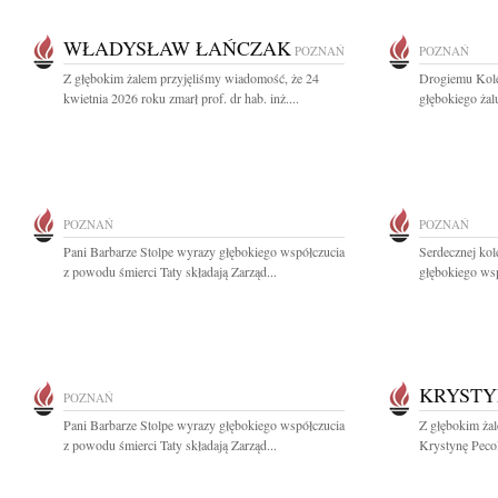
WŁADYSŁAW ŁAŃCZAK
POZNAŃ
POZNAŃ
Z głębokim żalem przyjęliśmy wiadomość, że 24
Drogiemu Kol
kwietnia 2026 roku zmarł prof. dr hab. inż....
głębokiego żal
POZNAŃ
POZNAŃ
Pani Barbarze Stolpe wyrazy głębokiego współczucia
Serdecznej kol
z powodu śmierci Taty składają Zarząd...
głębokiego wsp
KRYSTY
POZNAŃ
Pani Barbarze Stolpe wyrazy głębokiego współczucia
Z głębokim żal
z powodu śmierci Taty składają Zarząd...
Krystynę Pecol