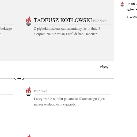
05.08
Adw. M
+ więc
TADEUSZ KOTŁOWSKI
POZNAŃ
ębokiego
Z głębokim żalem zawiadamiamy, że w dniu 3
...
sierpnia 2026 r. zmarł Prof. dr hab. Tadeusz...
więcej
POZNAŃ
Łączymy się w bólu po stracie Ukochanego Ojca
naszej serdecznej przyjaciółki...