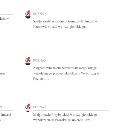
POZNAŃ
icza w
Społeczność Akademii Górniczo-Hutniczej w
Krakowie składa wyrazy głębokiego...
POZNAŃ
Z ogromnym żalem żegnamy naszego kolegę,
dama
wieloletniego pracownika Gazety Wyborczej w
Poznaniu...
Ń
POZNAŃ
 śmierci
Małgorzacie Przybylskiej wyrazy głębokiego
...
współczucia w związku ze śmiercią Taty...