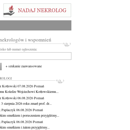
 nekrologów i wspomnień
wisko lub numer ogłoszenia:
+ szukanie zaawansowane
KROLOGI
z Kotłowski
07.08.2026
Poznań
mu Koledze Wojciechowi Kotłowskiemu...
z Kotłowski
06.08.2026
Poznań
3 sierpnia 2026 roku zmarł prof. dr...
 Paplaczyk
06.08.2026
Poznań
okim smutkiem i poruszeniem przyjęliśmy...
 Paplaczyk
06.08.2026
Poznań
okim smutkiem i żalem przyjęliśmy...