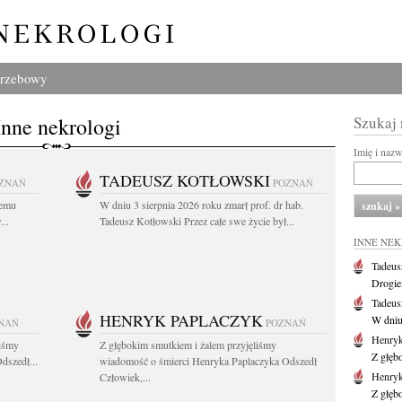
grzebowy
Inne nekrologi
Szukaj
Imię i naz
TADEUSZ KOTŁOWSKI
ZNAŃ
POZNAŃ
iemu
W dniu 3 sierpnia 2026 roku zmarł prof. dr hab.
..
Tadeusz Kotłowski Przez całe swe życie był...
INNE NE
Tadeus
Drogie
Tadeus
HENRYK PAPLACZYK
W dniu 
NAŃ
POZNAŃ
Henryk
liśmy
Z głębokim smutkiem i żalem przyjęliśmy
Z głęb
dszedł...
wiadomość o śmierci Henryka Paplaczyka Odszedł
Henryk
Człowiek,...
Z głęb