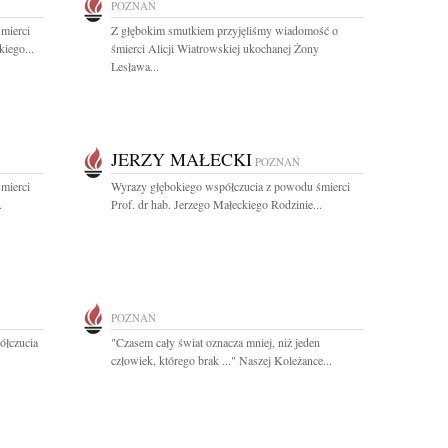
POZNAŃ
mierci
Z głębokim smutkiem przyjęliśmy wiadomość o
iego...
śmierci Alicji Wiatrowskiej ukochanej Żony
Lesława...
JERZY MAŁECKI
POZNAŃ
mierci
Wyrazy głębokiego współczucia z powodu śmierci
.
Prof. dr hab. Jerzego Małeckiego Rodzinie...
POZNAŃ
ółczucia
"Czasem cały świat oznacza mniej, niż jeden
człowiek, którego brak ..." Naszej Koleżance...