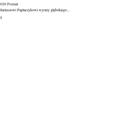
.2026
Poznań
ariuszowi Paplaczykowi wyrazy głębokiego...
ej