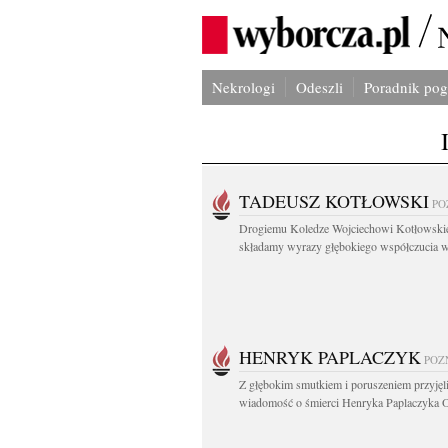
Nekrologi
Odeszli
Poradnik po
TADEUSZ KOTŁOWSKI
PO
Drogiemu Koledze Wojciechowi Kotłowsk
składamy wyrazy głębokiego współczucia w.
HENRYK PAPLACZYK
POZ
Z głębokim smutkiem i poruszeniem przyję
wiadomość o śmierci Henryka Paplaczyka O