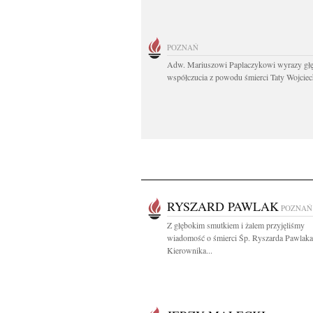
POZNAŃ
Adw. Mariuszowi Paplaczykowi wyrazy gł
współczucia z powodu śmierci Taty Wojciech
RYSZARD PAWLAK
POZNAŃ
Z głębokim smutkiem i żalem przyjęliśmy
wiadomość o śmierci Śp. Ryszarda Pawlaka
Kierownika...