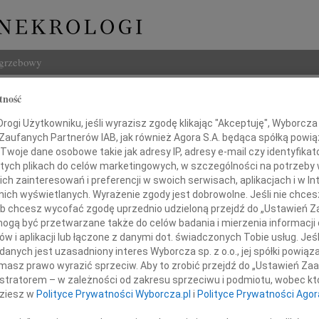
ogrzebowy
Szukaj
tność
urek
Imię i na
ogi Użytkowniku, jeśli wyrazisz zgodę klikając "Akceptuję", Wyborcza sp
 Zaufanych Partnerów IAB, jak również Agora S.A. będąca spółką powi
Twoje dane osobowe takie jak adresy IP, adresy e-mail czy identyfikato
 tych plikach do celów marketingowych, w szczególności na potrzeby 
 zainteresowań i preferencji w swoich serwisach, aplikacjach i w Int
INNE NE
w nich wyświetlanych. Wyrażenie zgody jest dobrowolne. Jeśli nie chce
 lub chcesz wycofać zgodę uprzednio udzieloną przejdź do „Ustawień
Tadeu
gą być przetwarzane także do celów badania i mierzenia informacji
Drogi
w i aplikacji lub łączone z danymi dot. świadczonych Tobie usług. Jeś
Tadeu
nych jest uzasadniony interes Wyborcza sp. z o.o., jej spółki powiąza
alem zawiadamiamy, że odszedł od nas
W dni
masz prawo wyrazić sprzeciw. Aby to zrobić przejdź do „Ustawień Z
t wnętrz i długoletni nauczyciel akademicki
Henry
istratorem – w zależności od zakresu sprzeciwu i podmiotu, wobec któ
cznego im. Magdaleny Abakanowicz w Poznaniu,
Z głę
ału Architektury Wnętrz i Scenografii
dziesz w
Polityce Prywatności Wyborcza.pl
i
Polityce Prywatności Agor
Henry
Z głę