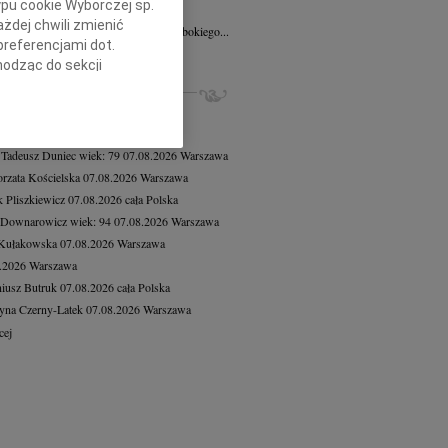
ypu cookie Wyborczej sp.
8.2026
Poznań
żdej chwili zmienić
Mariuszowi Paplaczykowi wyrazy głębokiego...
preferencjami dot.
cej
hodząc do sekcji
ZE NEKROLOGI, KONDOLENCJE
stawień przeglądarki.
8.2026
Warszawa
h celach:
Użycie
8.2026
Warszawa
lów identyfikacji.
 Tadeusz Duniec
wiek: 79
07.08.2026
Warszawa
ści, pomiar reklam i
rzata Kościelska
07.08.2026
Warszawa
 Pliszkiewicz
07.08.2026
cała Polska
 Downarowicz
wiek: 94
07.08.2026
Warszawa
 Kułakowska
07.08.2026
Warszawa
8.2026
Warszawa
iusz Butruk
07.08.2026
cała Polska
yna Czerny-Latek
07.08.2026
Warszawa
cej