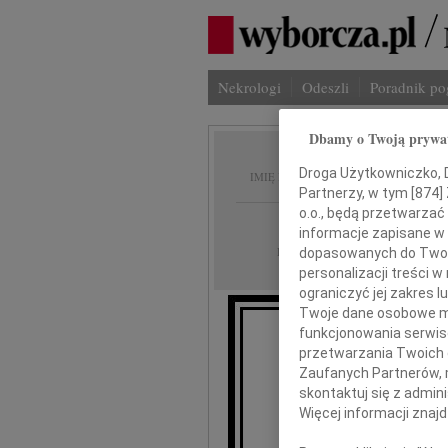
Nekrologi
Odeszli
Poradnik p
Dbamy o Twoją prywa
Józef J
Droga Użytkowniczko, Dr
IMIĘ I NAZWISKO:
Partnerzy, w tym [
874
]
o.o., będą przetwarzać 
Poznań
REGION:
informacje zapisane w
18.05.2026
DATA EMISJI:
dopasowanych do Twoich
personalizacji treści 
ograniczyć jej zakres
Twoje dane osobowe mo
funkcjonowania serwisó
przetwarzania Twoich da
Z głębokim ż
Zaufanych Partnerów, 
znakomity architek
skontaktuj się z admin
Uniwersytetu Artysty
Dziekan Wydzi
Więcej informacji znaj