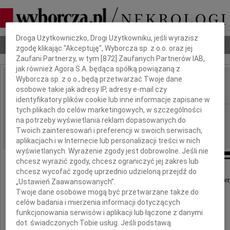
Dbamy o Twoją prywatność
Droga Użytkowniczko, Drogi Użytkowniku, jeśli wyrazisz
Nekrologi
Odeszli
Poradnik pogrzebowy
zgodę klikając "Akceptuję", Wyborcza sp. z o.o. oraz jej
Zaufani Partnerzy, w tym [
872
] Zaufanych Partnerów IAB,
jak również Agora S.A. będąca spółką powiązaną z
Wyborcza sp. z o.o., będą przetwarzać Twoje dane
Lech Nowak
osobowe takie jak adresy IP, adresy e-mail czy
IMIĘ I NAZWISKO:
identyfikatory plików cookie lub inne informacje zapisane w
tych plikach do celów marketingowych, w szczególności
Poznań
REGION:
na potrzeby wyświetlania reklam dopasowanych do
12.05.2026
DATA EMISJI:
Twoich zainteresowań i preferencji w swoich serwisach,
aplikacjach i w Internecie lub personalizacji treści w nich
wyświetlanych. Wyrażenie zgody jest dobrowolne. Jeśli nie
chcesz wyrazić zgody, chcesz ograniczyć jej zakres lub
chcesz wycofać zgodę uprzednio udzieloną przejdź do
Z głębokim żalem przyjęliśmy wiadomość o śmier
„Ustawień Zaawansowanych”.
Twoje dane osobowe mogą być przetwarzane także do
celów badania i mierzenia informacji dotyczących
Dr. Lecha Nowaka
funkcjonowania serwisów i aplikacji lub łączone z danymi
dot. świadczonych Tobie usług. Jeśli podstawą