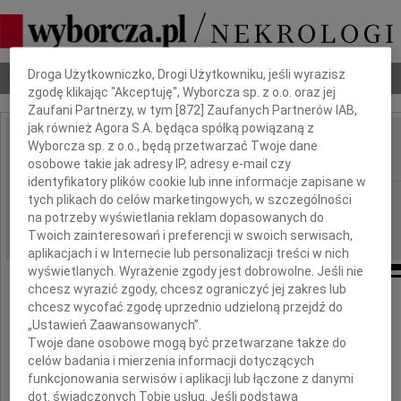
Dbamy o Twoją prywatność
Droga Użytkowniczko, Drogi Użytkowniku, jeśli wyrazisz
Nekrologi
Odeszli
Poradnik pogrzebowy
zgodę klikając "Akceptuję", Wyborcza sp. z o.o. oraz jej
Zaufani Partnerzy, w tym [
872
] Zaufanych Partnerów IAB,
jak również Agora S.A. będąca spółką powiązaną z
Jan Gawęcki
Wyborcza sp. z o.o., będą przetwarzać Twoje dane
IMIĘ I NAZWISKO:
osobowe takie jak adresy IP, adresy e-mail czy
identyfikatory plików cookie lub inne informacje zapisane w
Poznań
tych plikach do celów marketingowych, w szczególności
REGION:
na potrzeby wyświetlania reklam dopasowanych do
11.05.2026
DATA EMISJI:
Twoich zainteresowań i preferencji w swoich serwisach,
aplikacjach i w Internecie lub personalizacji treści w nich
wyświetlanych. Wyrażenie zgody jest dobrowolne. Jeśli nie
chcesz wyrazić zgody, chcesz ograniczyć jej zakres lub
chcesz wycofać zgodę uprzednio udzieloną przejdź do
„Ustawień Zaawansowanych”.
Z ogromnym żalem i smutkiem żegnam
Twoje dane osobowe mogą być przetwarzane także do
celów badania i mierzenia informacji dotyczących
Prof. dr hab. inż.
funkcjonowania serwisów i aplikacji lub łączone z danymi
dot. świadczonych Tobie usług. Jeśli podstawą