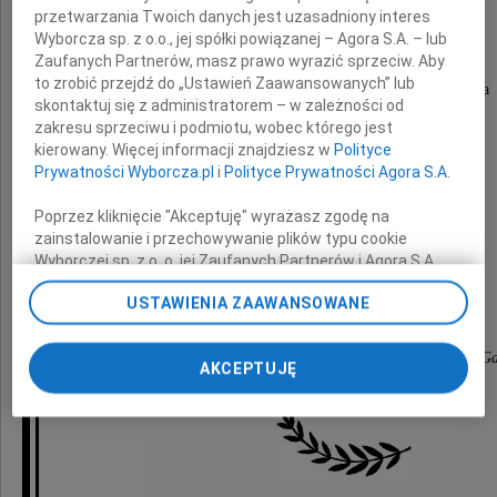
Jana Gawęckiego
przetwarzania Twoich danych jest uzasadniony interes
Wyborcza sp. z o.o., jej spółki powiązanej – Agora S.A. – lub
Zaufanych Partnerów, masz prawo wyrazić sprzeciw. Aby
to zrobić przejdź do „Ustawień Zaawansowanych” lub
Zapamiętam Go jako Nauczyciela i Naukowca
skontaktuj się z administratorem – w zależności od
zawsze służącego radą i pomocą.
zakresu sprzeciwu i podmiotu, wobec którego jest
kierowany. Więcej informacji znajdziesz w
Polityce
Prywatności Wyborcza.pl
i
Polityce Prywatności Agora S.A.
Najbliższym
Poprzez kliknięcie "Akceptuję" wyrażasz zgodę na
zainstalowanie i przechowywanie plików typu cookie
Wyborczej sp. z o. o. jej Zaufanych Partnerów i Agora S.A.
wyrazy głębokiego współczucia składa
na Twoim urządzeniu końcowym. Możesz też w każdej
USTAWIENIA ZAAWANSOWANE
chwili zmienić swoje preferencje dot. plików cookie,
ponownie wywołując narzędzie do zarządzania Twoimi
Ewa Babicz-Zielińska
preferencjami dot. przetwarzania danych poprzez
profesor emerytowany Uniwersytetu Morskiego w G
AKCEPTUJĘ
odnośnik „Ustawienia prywatności” w stopce serwisu i
przechodząc do sekcji „Ustawienia zaawansowane”.
Zmiana ustawień plików cookie możliwa jest także za
pomocą ustawień przeglądarki.
My, nasi Zaufani Partnerzy i Agora S.A. możemy