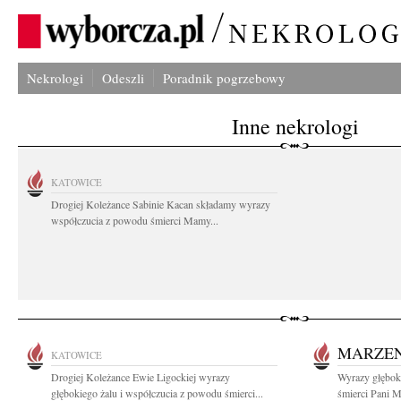
Nekrologi
Odeszli
Poradnik pogrzebowy
Inne nekrologi
KATOWICE
Drogiej Koleżance Sabinie Kacan składamy wyrazy
współczucia z powodu śmierci Mamy...
MARZEN
KATOWICE
Drogiej Koleżance Ewie Ligockiej wyrazy
Wyrazy głębok
głębokiego żalu i współczucia z powodu śmierci...
śmierci Pani M