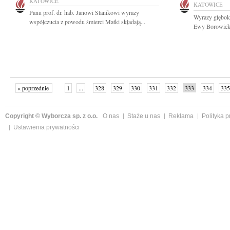
KATOWICE
KATOWICE
Panu prof. dr. hab. Janowi Stanikowi wyrazy
Wyrazy głęboki
współczucia z powodu śmierci Matki składają...
Ewy Borowicki
« poprzednie
1
...
328
329
330
331
332
333
334
335
następne »
Copyright © Wyborcza sp. z o.o.
O nas
Staże u nas
Reklama
Polityka 
Ustawienia prywatności