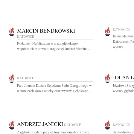
MARCIN BENDKOWSKI
KATOWICE
Komendantowi
KATOWICE
Katowicach Pa
Rodzinie i Najbliższym wyrazy głębokiego
wyrazy...
współczucia z powodu tragicznej śmierci Marcina...
JOLANT
KATOWICE
Pani Joannie Kozera Sędziemu Sądu Okręgowego w
Józefowi Skrz
Katowicach słowa otuchy oraz wyrazy głębokiego...
wyrazy głęboki
ANDRZEJ JANICKI
KATOWICE
KATOWICE
Z głębokim żalem przyjęliśmy wiadomość o śmierci
Sylwestrowi S