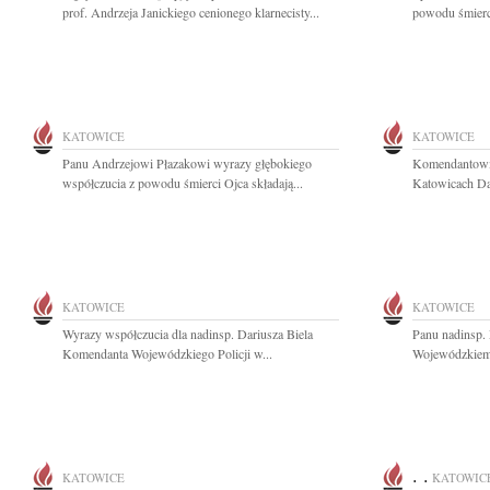
prof. Andrzeja Janickiego cenionego klarnecisty...
powodu śmierci
KATOWICE
KATOWICE
Panu Andrzejowi Płazakowi wyrazy głębokiego
Komendantowi
współczucia z powodu śmierci Ojca składają...
Katowicach Da
KATOWICE
KATOWICE
Wyrazy współczucia dla nadinsp. Dariusza Biela
Panu nadinsp.
Komendanta Wojewódzkiego Policji w...
Wojewódzkiemu
. .
KATOWICE
KATOWIC