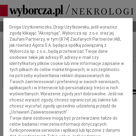
Dbamy o Twoją prywatność
Nekrologi
Odeszli
Poradnik pogrzebowy
Droga Użytkowniczko, Drogi Użytkowniku, jeśli wyrazisz
zgodę klikając "Akceptuję", Wyborcza sp. z o.o. oraz jej
Zaufani Partnerzy, w tym [
874
] Zaufanych Partnerów IAB,
jak również Agora S.A. będąca spółką powiązaną z
Jan Skonieczny
Wyborcza sp. z o.o., będą przetwarzać Twoje dane
IMIĘ I NAZWISKO:
osobowe takie jak adresy IP, adresy e-mail czy
identyfikatory plików cookie lub inne informacje zapisane w
Katowice
REGION:
tych plikach do celów marketingowych, w szczególności
na potrzeby wyświetlania reklam dopasowanych do
04.08.2010
DATA EMISJI:
Twoich zainteresowań i preferencji w swoich serwisach,
aplikacjach i w Internecie lub personalizacji treści w nich
wyświetlanych. Wyrażenie zgody jest dobrowolne. Jeśli nie
chcesz wyrazić zgody, chcesz ograniczyć jej zakres lub
Z głębokim smutkiem i żalem
chcesz wycofać zgodę uprzednio udzieloną przejdź do
przyjęliśmy wiadomość o śmierci
„Ustawień Zaawansowanych”.
Twoje dane osobowe mogą być przetwarzane także do
Jana Skoniecznego
celów badania i mierzenia informacji dotyczących
funkcjonowania serwisów i aplikacji lub łączone z danymi