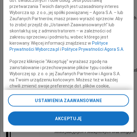
dot. świadczonych Tobie usług. Jeśli podstawą
przetwarzania Twoich danych jest uzasadniony interes
Rzeczoznawcy Techniki Motoryzacyjnej,
Członka Stowarzyszenia Rzeczoznawców
Wyborcza sp. z o.o., jej spółki powiązanej – Agora S.A. – lub
Motoryzacyjnych i Maszynowych oraz Biegłych
Zaufanych Partnerów, masz prawo wyrazić sprzeciw. Aby
POLEKSMOT w Katowicach.
to zrobić przejdź do „Ustawień Zaawansowanych” lub
skontaktuj się z administratorem – w zależności od
W Zmarłym żegnamy serdecznego Kolegę,
zakresu sprzeciwu i podmiotu, wobec którego jest
Przyjaciela i Nauczyciela,
kierowany. Więcej informacji znajdziesz w
Polityce
wspaniałego Człowieka o wielkim sercu.
Prywatności Wyborcza.pl
i
Polityce Prywatności Agora S.A.
Poprzez kliknięcie "Akceptuję" wyrażasz zgodę na
zainstalowanie i przechowywanie plików typu cookie
Wyrazy szczerego współczucia pogrążonej w smut
Wyborczej sp. z o. o. jej Zaufanych Partnerów i Agora S.A.
na Twoim urządzeniu końcowym. Możesz też w każdej
Rodzinie
chwili zmienić swoje preferencje dot. plików cookie,
ponownie wywołując narzędzie do zarządzania Twoimi
preferencjami dot. przetwarzania danych poprzez
USTAWIENIA ZAAWANSOWANE
składają
odnośnik „Ustawienia prywatności” w stopce serwisu i
przechodząc do sekcji „Ustawienia zaawansowane”.
Zarząd, koleżanki i koledzy
Zmiana ustawień plików cookie możliwa jest także za
AKCEPTUJĘ
pomocą ustawień przeglądarki.
ze Stowarzyszenia Rzeczoznawców
Motoryzacyjnych i Maszynowych oraz Biegłych
My, nasi Zaufani Partnerzy i Agora S.A. możemy