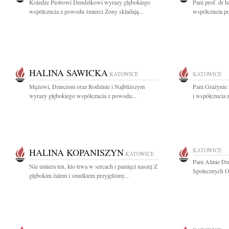
Koledze Piotrowi Dendzikowi wyrazy głębokiego
Pani prof. dr 
współczucia z powodu śmierci Żony składają...
współczucia po 
HALINA SAWICKA
KATOWICE
KATOWICE
Mężowi, Dzieciom oraz Rodzinie i Najbliższym
Pani Grażynie
wyrazy głębokiego współczucia z powodu...
i współczucia 
HALINA KOPANISZYN
KATOWICE
KATOWICE
Pani Alinie D
Nie umiera ten, kto trwa w sercach i pamięci naszej Z
Społecznych O
głębokim żalem i smutkiem przyjęliśmy...