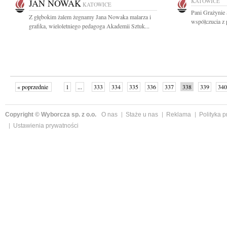
JAN NOWAK
KATOWICE
KATOWICE
Pani Grażynie
Z głębokim żalem żegnamy Jana Nowaka malarza i
współczucia z 
grafika, wieloletniego pedagoga Akademii Sztuk...
« poprzednie
1
...
333
334
335
336
337
338
339
340
następne »
Copyright © Wyborcza sp. z o.o.
O nas
Staże u nas
Reklama
Polityka 
Ustawienia prywatności