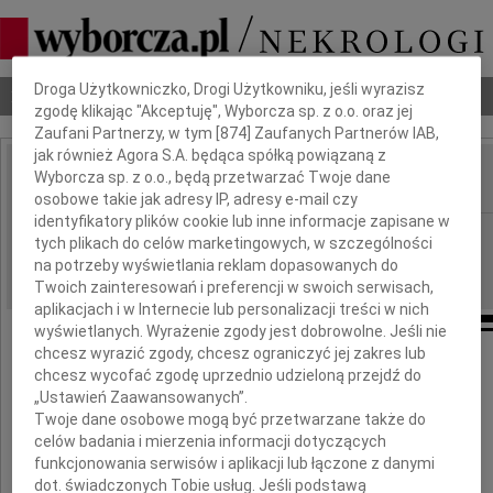
Dbamy o Twoją prywatność
Droga Użytkowniczko, Drogi Użytkowniku, jeśli wyrazisz
Nekrologi
Odeszli
Poradnik pogrzebowy
zgodę klikając "Akceptuję", Wyborcza sp. z o.o. oraz jej
Zaufani Partnerzy, w tym [
874
] Zaufanych Partnerów IAB,
jak również Agora S.A. będąca spółką powiązaną z
Wyborcza sp. z o.o., będą przetwarzać Twoje dane
IMIĘ I NAZWISKO:
osobowe takie jak adresy IP, adresy e-mail czy
identyfikatory plików cookie lub inne informacje zapisane w
Katowice
REGION:
tych plikach do celów marketingowych, w szczególności
04.08.2010
na potrzeby wyświetlania reklam dopasowanych do
DATA EMISJI:
Twoich zainteresowań i preferencji w swoich serwisach,
aplikacjach i w Internecie lub personalizacji treści w nich
wyświetlanych. Wyrażenie zgody jest dobrowolne. Jeśli nie
chcesz wyrazić zgody, chcesz ograniczyć jej zakres lub
chcesz wycofać zgodę uprzednio udzieloną przejdź do
Justynie Stefańskiej
„Ustawień Zaawansowanych”.
Twoje dane osobowe mogą być przetwarzane także do
celów badania i mierzenia informacji dotyczących
funkcjonowania serwisów i aplikacji lub łączone z danymi
wyrazy głębokiego współczucia
dot. świadczonych Tobie usług. Jeśli podstawą