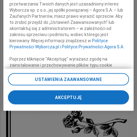
przetwarzania Twoich danych jest uzasadniony interes
z powodu śmierci
Wyborcza sp. z o.o., jej spółki powiązanej – Agora S.A. – lub
Zaufanych Partnerów, masz prawo wyrazić sprzeciw. Aby
to zrobić przejdź do „Ustawień Zaawansowanych” lub
Mamy
skontaktuj się z administratorem – w zależności od
zakresu sprzeciwu i podmiotu, wobec którego jest
kierowany. Więcej informacji znajdziesz w
Polityce
Prywatności Wyborcza.pl
i
Polityce Prywatności Agora S.A.
składają
Poprzez kliknięcie "Akceptuję" wyrażasz zgodę na
zainstalowanie i przechowywanie plików typu cookie
Zarząd oraz współpracownicy
Wyborczej sp. z o. o. jej Zaufanych Partnerów i Agora S.A.
z Ecol-Unicon Sp. z o.o.
na Twoim urządzeniu końcowym. Możesz też w każdej
USTAWIENIA ZAAWANSOWANE
chwili zmienić swoje preferencje dot. plików cookie,
ponownie wywołując narzędzie do zarządzania Twoimi
preferencjami dot. przetwarzania danych poprzez
AKCEPTUJĘ
odnośnik „Ustawienia prywatności” w stopce serwisu i
przechodząc do sekcji „Ustawienia zaawansowane”.
Zmiana ustawień plików cookie możliwa jest także za
pomocą ustawień przeglądarki.
My, nasi Zaufani Partnerzy i Agora S.A. możemy