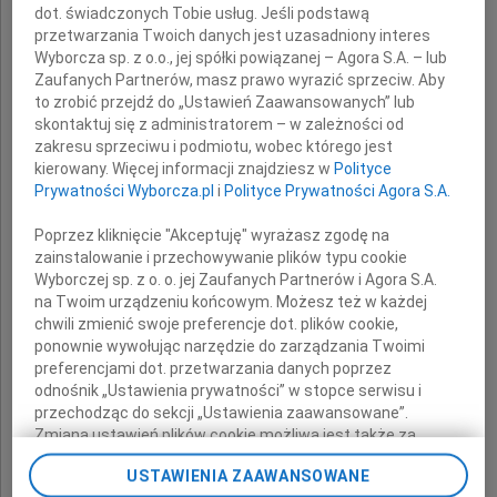
dot. świadczonych Tobie usług. Jeśli podstawą
Zastępcy Prezesa Zarządu
przetwarzania Twoich danych jest uzasadniony interes
Wyborcza sp. z o.o., jej spółki powiązanej – Agora S.A. – lub
ERA Sp. z o.o. w Chorzowie
Zaufanych Partnerów, masz prawo wyrazić sprzeciw. Aby
to zrobić przejdź do „Ustawień Zaawansowanych” lub
oraz
skontaktuj się z administratorem – w zależności od
zakresu sprzeciwu i podmiotu, wobec którego jest
kierowany. Więcej informacji znajdziesz w
Polityce
Rodzinie
Prywatności Wyborcza.pl
i
Polityce Prywatności Agora S.A.
Poprzez kliknięcie "Akceptuję" wyrażasz zgodę na
zainstalowanie i przechowywanie plików typu cookie
wyrazy głębokiego współczucia i żalu
Wyborczej sp. z o. o. jej Zaufanych Partnerów i Agora S.A.
z powodu śmierci
na Twoim urządzeniu końcowym. Możesz też w każdej
chwili zmienić swoje preferencje dot. plików cookie,
ponownie wywołując narzędzie do zarządzania Twoimi
Teścia
preferencjami dot. przetwarzania danych poprzez
odnośnik „Ustawienia prywatności” w stopce serwisu i
przechodząc do sekcji „Ustawienia zaawansowane”.
Zmiana ustawień plików cookie możliwa jest także za
składają
pomocą ustawień przeglądarki.
USTAWIENIA ZAAWANSOWANE