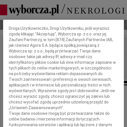
Dbamy o Twoją prywatność
Nekrologi
Odeszli
Poradnik pogrzebowy
Droga Użytkowniczko, Drogi Użytkowniku, jeśli wyrazisz
zgodę klikając "Akceptuję", Wyborcza sp. z o.o. oraz jej
Zaufani Partnerzy, w tym [
874
] Zaufanych Partnerów IAB,
jak również Agora S.A. będąca spółką powiązaną z
IMIĘ I NAZWISKO:
Wyborcza sp. z o.o., będą przetwarzać Twoje dane
osobowe takie jak adresy IP, adresy e-mail czy
Katowice
REGION:
identyfikatory plików cookie lub inne informacje zapisane w
tych plikach do celów marketingowych, w szczególności
05.08.2010
DATA EMISJI:
na potrzeby wyświetlania reklam dopasowanych do
Twoich zainteresowań i preferencji w swoich serwisach,
aplikacjach i w Internecie lub personalizacji treści w nich
wyświetlanych. Wyrażenie zgody jest dobrowolne. Jeśli nie
chcesz wyrazić zgody, chcesz ograniczyć jej zakres lub
Pani
chcesz wycofać zgodę uprzednio udzieloną przejdź do
„Ustawień Zaawansowanych”.
Twoje dane osobowe mogą być przetwarzane także do
Beacie Molik
celów badania i mierzenia informacji dotyczących
funkcjonowania serwisów i aplikacji lub łączone z danymi