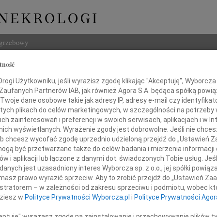
ogrzebowy
tność
Szukaj
zek
ogi Użytkowniku, jeśli wyrazisz zgodę klikając "Akceptuję", Wyborcza sp
Imię i na
 Zaufanych Partnerów IAB, jak również Agora S.A. będąca spółką powi
Twoje dane osobowe takie jak adresy IP, adresy e-mail czy identyfikato
 tych plikach do celów marketingowych, w szczególności na potrzeby 
 zainteresowań i preferencji w swoich serwisach, aplikacjach i w Int
w nich wyświetlanych. Wyrażenie zgody jest dobrowolne. Jeśli nie chce
INNE NE
 lub chcesz wycofać zgodę uprzednio udzieloną przejdź do „Ustawień
07.0
gą być przetwarzane także do celów badania i mierzenia informacji
Z wie
w i aplikacji lub łączone z danymi dot. świadczonych Tobie usług. Jeś
06.0
nych jest uzasadniony interes Wyborcza sp. z o.o., jej spółki powiąza
razy szczerego współczucia
Drogi
masz prawo wyrazić sprzeciw. Aby to zrobić przejdź do „Ustawień Z
Marci
istratorem – w zależności od zakresu sprzeciwu i podmiotu, wobec któ
Z głę
odzinie Zmarłego
dziesz w
Polityce Prywatności Wyborcza.pl
i
Polityce Prywatności Agor
Tadeu
Z głę
ceptuję" wyrażasz zgodę na zainstalowanie i przechowywanie plików t