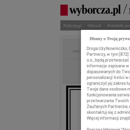
Nekrologi
Odeszli
Poradnik p
Dbamy o Twoją prywa
Jan Bu
Droga Użytkowniczko, Dr
IMIĘ I NAZWISKO:
Partnerzy, w tym [
872
]
o.o., będą przetwarzać 
Katowice
REGION:
informacje zapisane w
dopasowanych do Twoich
05.08.2010
DATA EMISJI:
personalizacji treści 
ograniczyć jej zakres
Twoje dane osobowe mo
funkcjonowania serwisó
przetwarzania Twoich da
Wy
Zaufanych Partnerów, 
skontaktuj się z admin
R
Więcej informacji znaj
Poprzez kliknięcie "Ak