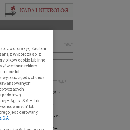
 nekrologów i wspomnień
. z o.o. oraz jej Zaufani
zwisko lub numer ogłoszenia:
ązaną z Wyborcza sp. z
ry plików cookie lub inne
+ szukanie zaawansowane
wyświetlania reklam
ernecie lub
sz wyrazić zgody, chcesz
KROLOGI
 Zaawansowanych”.
8.2026
Katowice
 dotyczących
lkim smutkiem żegnamy naszego Kolegę i...
li podstawą
8.2026
Katowice
nej – Agora S.A. – lub
ej Koleżance Sabinie Kacan składamy...
aawansowanych” lub
n Kurek
24.07.2026
Katowice
rego jest kierowany.
bokim smutkiem przyjęliśmy wiadomość o...
a S.A.
sz Zając
15.07.2026
Katowice
bokim smutkiem przyjąłem wiadomość o...
ypu cookie Wyborczej sp.