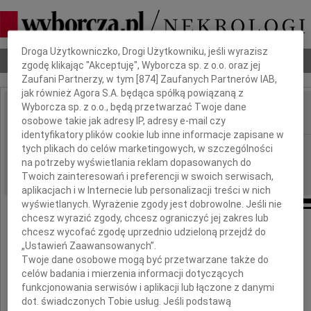
Dbamy o Twoją prywatność
Droga Użytkowniczko, Drogi Użytkowniku, jeśli wyrazisz
Nekrologi
Odeszli
Poradnik pogrzebowy
zgodę klikając "Akceptuję", Wyborcza sp. z o.o. oraz jej
Zaufani Partnerzy, w tym [
874
] Zaufanych Partnerów IAB,
jak również Agora S.A. będąca spółką powiązaną z
Wyborcza sp. z o.o., będą przetwarzać Twoje dane
osobowe takie jak adresy IP, adresy e-mail czy
IMIĘ I NAZWISKO:
identyfikatory plików cookie lub inne informacje zapisane w
Radom
tych plikach do celów marketingowych, w szczególności
REGION:
na potrzeby wyświetlania reklam dopasowanych do
10.08.2013
DATA EMISJI:
Twoich zainteresowań i preferencji w swoich serwisach,
aplikacjach i w Internecie lub personalizacji treści w nich
wyświetlanych. Wyrażenie zgody jest dobrowolne. Jeśli nie
chcesz wyrazić zgody, chcesz ograniczyć jej zakres lub
chcesz wycofać zgodę uprzednio udzieloną przejdź do
„Ustawień Zaawansowanych”.
Pani Mecenas
Twoje dane osobowe mogą być przetwarzane także do
celów badania i mierzenia informacji dotyczących
Joannie Jełowickiej
funkcjonowania serwisów i aplikacji lub łączone z danymi
dot. świadczonych Tobie usług. Jeśli podstawą