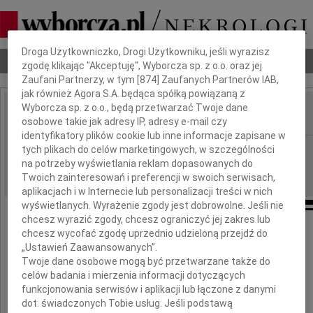
Dbamy o Twoją prywatność
Droga Użytkowniczko, Drogi Użytkowniku, jeśli wyrazisz
Nekrologi
Odeszli
Poradnik pogrzebowy
zgodę klikając "Akceptuję", Wyborcza sp. z o.o. oraz jej
Zaufani Partnerzy, w tym [
874
] Zaufanych Partnerów IAB,
jak również Agora S.A. będąca spółką powiązaną z
Wyborcza sp. z o.o., będą przetwarzać Twoje dane
osobowe takie jak adresy IP, adresy e-mail czy
IMIĘ I NAZWISKO:
identyfikatory plików cookie lub inne informacje zapisane w
Radom
tych plikach do celów marketingowych, w szczególności
REGION:
na potrzeby wyświetlania reklam dopasowanych do
01.08.2013
DATA EMISJI:
Twoich zainteresowań i preferencji w swoich serwisach,
aplikacjach i w Internecie lub personalizacji treści w nich
wyświetlanych. Wyrażenie zgody jest dobrowolne. Jeśli nie
chcesz wyrazić zgody, chcesz ograniczyć jej zakres lub
chcesz wycofać zgodę uprzednio udzieloną przejdź do
Józefowi Wańkowi
„Ustawień Zaawansowanych”.
Twoje dane osobowe mogą być przetwarzane także do
celów badania i mierzenia informacji dotyczących
wyrazy współczucia z powodu śmierci
funkcjonowania serwisów i aplikacji lub łączone z danymi
dot. świadczonych Tobie usług. Jeśli podstawą