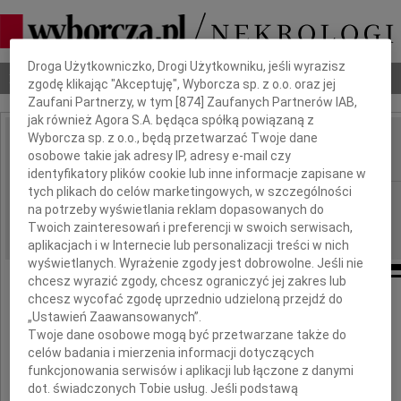
Dbamy o Twoją prywatność
Droga Użytkowniczko, Drogi Użytkowniku, jeśli wyrazisz
Nekrologi
Odeszli
Poradnik pogrzebowy
zgodę klikając "Akceptuję", Wyborcza sp. z o.o. oraz jej
Zaufani Partnerzy, w tym [
874
] Zaufanych Partnerów IAB,
jak również Agora S.A. będąca spółką powiązaną z
Wyborcza sp. z o.o., będą przetwarzać Twoje dane
Edyta Szymańska
osobowe takie jak adresy IP, adresy e-mail czy
IMIĘ I NAZWISKO:
identyfikatory plików cookie lub inne informacje zapisane w
tych plikach do celów marketingowych, w szczególności
Radom
REGION:
na potrzeby wyświetlania reklam dopasowanych do
20.08.2013
DATA EMISJI:
Twoich zainteresowań i preferencji w swoich serwisach,
aplikacjach i w Internecie lub personalizacji treści w nich
wyświetlanych. Wyrażenie zgody jest dobrowolne. Jeśli nie
chcesz wyrazić zgody, chcesz ograniczyć jej zakres lub
chcesz wycofać zgodę uprzednio udzieloną przejdź do
Z głębokim żalem żegnamy
„Ustawień Zaawansowanych”.
Twoje dane osobowe mogą być przetwarzane także do
celów badania i mierzenia informacji dotyczących
funkcjonowania serwisów i aplikacji lub łączone z danymi
dot. świadczonych Tobie usług. Jeśli podstawą