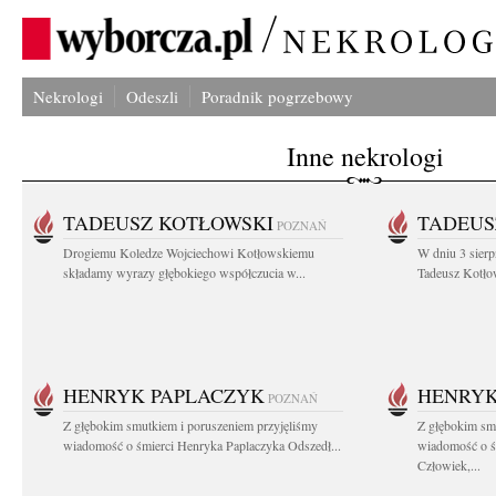
Nekrologi
Odeszli
Poradnik pogrzebowy
Inne nekrologi
TADEUSZ KOTŁOWSKI
TADEUS
POZNAŃ
Drogiemu Koledze Wojciechowi Kotłowskiemu
W dniu 3 sierp
składamy wyrazy głębokiego współczucia w...
Tadeusz Kotłow
HENRYK PAPLACZYK
HENRYK
POZNAŃ
Z głębokim smutkiem i poruszeniem przyjęliśmy
Z głębokim smu
wiadomość o śmierci Henryka Paplaczyka Odszedł...
wiadomość o ś
Człowiek,...