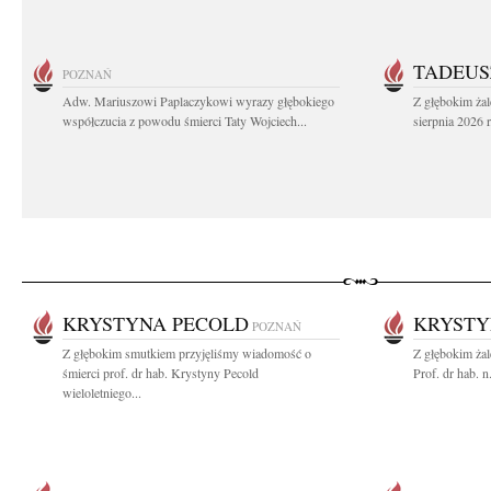
TADEUS
POZNAŃ
Adw. Mariuszowi Paplaczykowi wyrazy głębokiego
Z głębokim ża
współczucia z powodu śmierci Taty Wojciech...
sierpnia 2026 r
KRYSTYNA PECOLD
KRYSTY
POZNAŃ
Z głębokim smutkiem przyjęliśmy wiadomość o
Z głębokim ża
śmierci prof. dr hab. Krystyny Pecold
Prof. dr hab. 
wieloletniego...