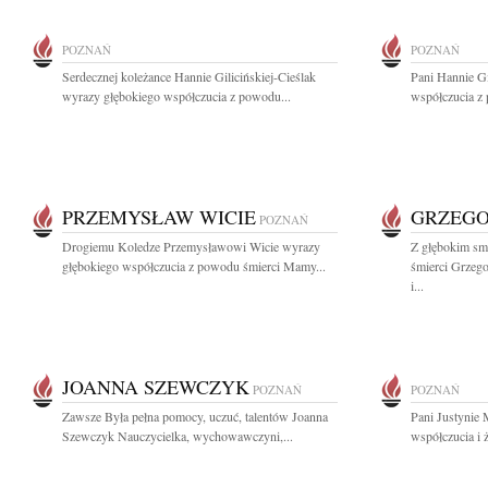
POZNAŃ
POZNAŃ
Serdecznej koleżance Hannie Gilicińskiej-Cieślak
Pani Hannie Gi
wyrazy głębokiego współczucia z powodu...
współczucia z
PRZEMYSŁAW WICIE
GRZEGO
POZNAŃ
Drogiemu Koledze Przemysławowi Wicie wyrazy
Z głębokim sm
głębokiego współczucia z powodu śmierci Mamy...
śmierci Grzeg
i...
JOANNA SZEWCZYK
POZNAŃ
POZNAŃ
Zawsze Była pełna pomocy, uczuć, talentów Joanna
Pani Justynie
Szewczyk Nauczycielka, wychowawczyni,...
współczucia i ż