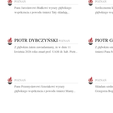
POZNAŃ
POZNAŃ
Panu Jarosławowi Białkowi wyrazy głębokiego
Serdecznemu k
współczucia z powodu śmierci Taty składają...
głębokiego wsp
PIOTR DYBCZYŃSKI
PIOTR 
POZNAŃ
Z głębokim żalem zawiadamiamy, że w dniu 11
Z głębokim sm
kwietnia 2026 roku zmarł prof. UAM dr. hab. Piotr...
śmierci Pana M
POZNAŃ
POZNAŃ
Panu Przemysławowi Szustakowi wyrazy
Składam serdec
głębokiego współczucia z powodu śmierci Mamy...
Grzegorza Boga