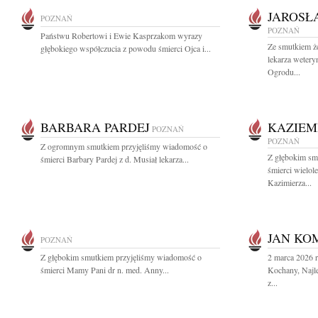
JAROSŁ
POZNAŃ
POZNAŃ
Państwu Robertowi i Ewie Kasprzakom wyrazy
Ze smutkiem ż
głębokiego współczucia z powodu śmierci Ojca i...
lekarza wetery
Ogrodu...
BARBARA PARDEJ
KAZIEM
POZNAŃ
POZNAŃ
Z ogromnym smutkiem przyjęliśmy wiadomość o
Z głębokim sm
śmierci Barbary Pardej z d. Musiał lekarza...
śmierci wielol
Kazimierza...
JAN KO
POZNAŃ
Z głębokim smutkiem przyjęliśmy wiadomość o
2 marca 2026 
śmierci Mamy Pani dr n. med. Anny...
Kochany, Najle
z...