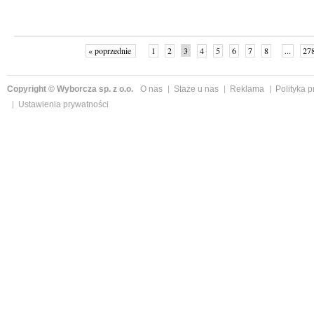
« poprzednie
1
2
3
4
5
6
7
8
...
27
Copyright © Wyborcza sp. z o.o.
O nas
Staże u nas
Reklama
Polityka 
Ustawienia prywatności