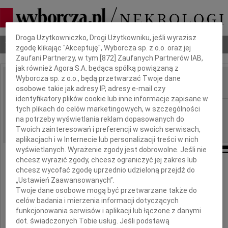
Dbamy o Twoją prywatność
Droga Użytkowniczko, Drogi Użytkowniku, jeśli wyrazisz
Nekrologi
Odeszli
Poradnik pogrzebowy
zgodę klikając "Akceptuję", Wyborcza sp. z o.o. oraz jej
Zaufani Partnerzy, w tym [
872
] Zaufanych Partnerów IAB,
jak również Agora S.A. będąca spółką powiązaną z
Wyborcza sp. z o.o., będą przetwarzać Twoje dane
osobowe takie jak adresy IP, adresy e-mail czy
IMIĘ I NAZWISKO:
identyfikatory plików cookie lub inne informacje zapisane w
Poznań
tych plikach do celów marketingowych, w szczególności
REGION:
na potrzeby wyświetlania reklam dopasowanych do
01.07.2026
DATA EMISJI:
Twoich zainteresowań i preferencji w swoich serwisach,
aplikacjach i w Internecie lub personalizacji treści w nich
wyświetlanych. Wyrażenie zgody jest dobrowolne. Jeśli nie
chcesz wyrazić zgody, chcesz ograniczyć jej zakres lub
Panu
chcesz wycofać zgodę uprzednio udzieloną przejdź do
„Ustawień Zaawansowanych”.
Twoje dane osobowe mogą być przetwarzane także do
Pawłowi Żminkowskiemu
celów badania i mierzenia informacji dotyczących
funkcjonowania serwisów i aplikacji lub łączone z danymi
wyrazy głębokiego współczucia
dot. świadczonych Tobie usług. Jeśli podstawą