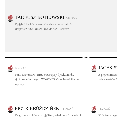
TADEUSZ KOTŁOWSKI
POZNAŃ
Z głębokim żalem zawiadamiamy, że w dniu 3
sierpnia 2026 r. zmarł Prof. dr hab. Tadeusz...
JACEK 
POZNAŃ
Panu Dariuszowi Brudło zastępcy dyrektora ds.
Z głębokim żal
służb mundurowych WOW NFZ Oraz Jego bliskim
wiadomość o ś
wyrazy...
PIOTR BRÓŹDZIŃSKI
POZNAŃ
POZNAŃ
Z ogromnym żalem przyjęliśmy wiadomość o śmierci
Koleżance Aga