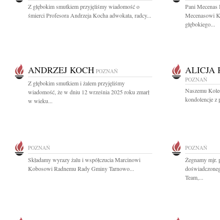
Z głębokim smutkiem przyjęliśmy wiadomość o
Pani Mecenas 
śmierci Profesora Andrzeja Kocha adwokata, radcy...
Mecenasowi K
głębokiego...
ANDRZEJ KOCH
ALICJA
POZNAŃ
POZNAŃ
Z głębokim smutkiem i żalem przyjęliśmy
Naszemu Koled
wiadomość, że w dniu 12 września 2025 roku zmarł
kondolencje z 
w wieku...
POZNAŃ
POZNAŃ
Składamy wyrazy żalu i współczucia Marcinowi
Żegnamy mjr. 
Kobosowi Radnemu Rady Gminy Tarnowo...
doświadczoneg
Team,...