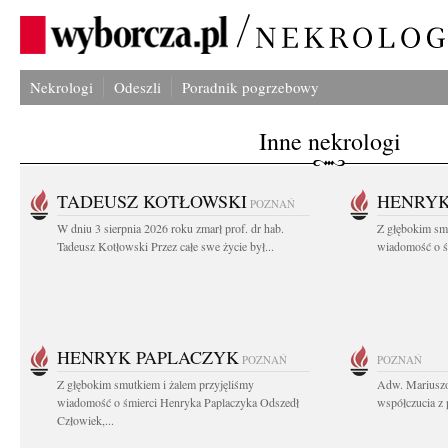
Nekrologi
Odeszli
Poradnik pogrzebowy
Inne nekrologi
TADEUSZ KOTŁOWSKI
HENRYK
POZNAŃ
W dniu 3 sierpnia 2026 roku zmarł prof. dr hab.
Z głębokim sm
Tadeusz Kotłowski Przez całe swe życie był...
wiadomość o ś
HENRYK PAPLACZYK
POZNAŃ
POZNAŃ
Z głębokim smutkiem i żalem przyjęliśmy
Adw. Mariuszo
wiadomość o śmierci Henryka Paplaczyka Odszedł
współczucia z 
Człowiek,...