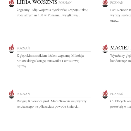
LIDIA WOJSZNIS
POZNAŃ
POZNAŃ
Żegnamy Lidię Wojsznis dyrektorkę Zespołu Szkół
Pani Renacie B
Specjalnych nr 103 w Poznaniu, wyjątkową...
wyrazy serdecz
oraz...
MACIEJ
POZNAŃ
Z głębokim smutkiem i żalem żegnamy Mikołaja
Wyrażamy głęb
Stołowskiego kolegę, ratownika Lotniskowej
kondolencje Rod
Służby...
POZNAŃ
POZNAŃ
Drogiej Koleżance prof. Marii Trawińskiej wyrazy
Ci, których ko
serdecznego współczucia z powodu śmierci...
pozostają w na