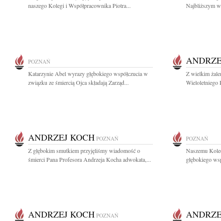
naszego Kolegi i Współpracownika Piotra...
Najbliższym wy
ANDRZE
POZNAŃ
Katarzynie Abel wyrazy głębokiego współczucia w
Z wielkim żal
związku ze śmiercią Ojca składają Zarząd...
Wieloletniego
ANDRZEJ KOCH
POZNAŃ
POZNAŃ
Z głębokim smutkiem przyjęliśmy wiadomość o
Naszemu Kole
śmierci Pana Profesora Andrzeja Kocha adwokata,...
głębokiego wsp
ANDRZEJ KOCH
ANDRZE
POZNAŃ