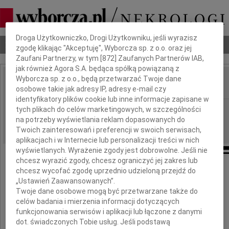
Dbamy o Twoją prywatność
Droga Użytkowniczko, Drogi Użytkowniku, jeśli wyrazisz
Nekrologi
Odeszli
Poradnik pogrzebowy
zgodę klikając "Akceptuję", Wyborcza sp. z o.o. oraz jej
Zaufani Partnerzy, w tym [
872
] Zaufanych Partnerów IAB,
jak również Agora S.A. będąca spółką powiązaną z
Wyborcza sp. z o.o., będą przetwarzać Twoje dane
osobowe takie jak adresy IP, adresy e-mail czy
IMIĘ I NAZWISKO:
identyfikatory plików cookie lub inne informacje zapisane w
Poznań
tych plikach do celów marketingowych, w szczególności
REGION:
na potrzeby wyświetlania reklam dopasowanych do
19.06.2026
DATA EMISJI:
Twoich zainteresowań i preferencji w swoich serwisach,
aplikacjach i w Internecie lub personalizacji treści w nich
wyświetlanych. Wyrażenie zgody jest dobrowolne. Jeśli nie
chcesz wyrazić zgody, chcesz ograniczyć jej zakres lub
chcesz wycofać zgodę uprzednio udzieloną przejdź do
Ordynatorowi Oddziału Kardiochirurgii
„Ustawień Zaawansowanych”.
Twoje dane osobowe mogą być przetwarzane także do
celów badania i mierzenia informacji dotyczących
Dr Pawłowi Kwineckiemu
funkcjonowania serwisów i aplikacji lub łączone z danymi
dot. świadczonych Tobie usług. Jeśli podstawą