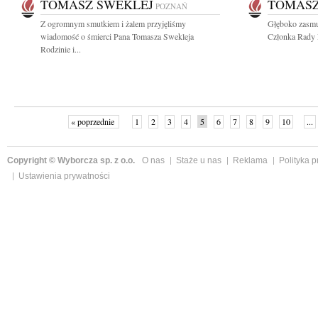
TOMASZ SWEKLEJ
TOMASZ
POZNAŃ
Z ogromnym smutkiem i żalem przyjęliśmy
Głęboko zasmu
wiadomość o śmierci Pana Tomasza Swekleja
Członka Rady N
Rodzinie i...
« poprzednie
1
2
3
4
5
6
7
8
9
10
...
Copyright © Wyborcza sp. z o.o.
O nas
Staże u nas
Reklama
Polityka 
Ustawienia prywatności