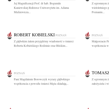
Jej Magnificencji Prof. dr hab. Bogumile
Z ogromnym ża
Kaniewskiej Rektorce Uniwersytetu im. Adama
wieloletniego
Mickiewicza...
Poznaniu...
ROBERT KOBIELSKI
POZNAŃ
POZNAŃ
Z głębokim żalem przyjęliśmy wiadomość o śmierci
Małgorzacie Pr
Roberta Kobielskiego Rodzinie oraz Bliskim...
współczucia w 
TOMASZ
POZNAŃ
Pani Magdalenie Borowczyk wyrazy głębokiego
Z ogromnym ż
współczucia z powodu śmierci Męża składają...
założyciela i w