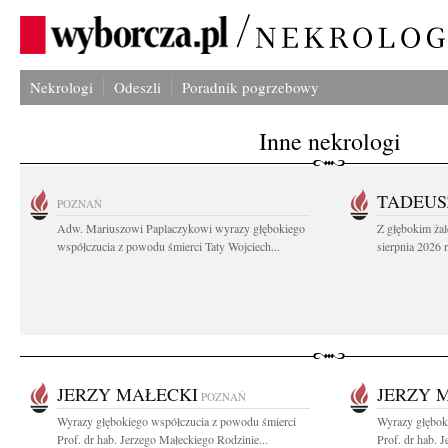
Nekrologi
Odeszli
Poradnik pogrzebowy
Inne nekrologi
TADEUS
POZNAŃ
Adw. Mariuszowi Paplaczykowi wyrazy głębokiego
Z głębokim ża
współczucia z powodu śmierci Taty Wojciech...
sierpnia 2026 r
JERZY MAŁECKI
JERZY 
POZNAŃ
Wyrazy głębokiego współczucia z powodu śmierci
Wyrazy głębok
Prof. dr hab. Jerzego Małeckiego Rodzinie...
Prof. dr hab. 