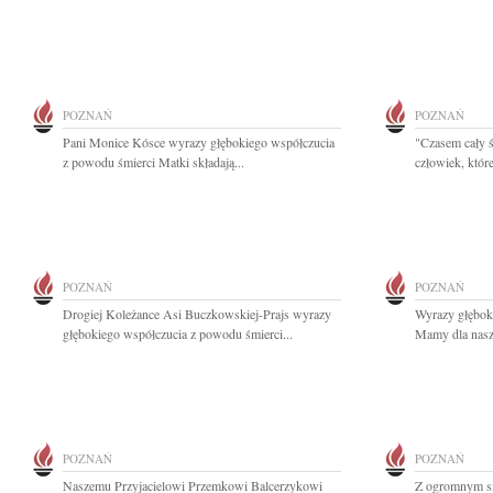
POZNAŃ
POZNAŃ
Pani Monice Kósce wyrazy głębokiego współczucia
"Czasem cały ś
z powodu śmierci Matki składają...
człowiek, które
POZNAŃ
POZNAŃ
Drogiej Koleżance Asi Buczkowskiej-Prajs wyrazy
Wyrazy głębok
głębokiego współczucia z powodu śmierci...
Mamy dla nasze
POZNAŃ
POZNAŃ
Naszemu Przyjacielowi Przemkowi Balcerzykowi
Z ogromnym s