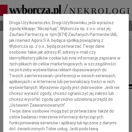
Dbamy o Twoją prywatność
Droga Użytkowniczko, Drogi Użytkowniku, jeśli wyrazisz
Nekrologi
Odeszli
Poradnik pogrzebowy
zgodę klikając "Akceptuję", Wyborcza sp. z o.o. oraz jej
Zaufani Partnerzy, w tym [
874
] Zaufanych Partnerów IAB,
jak również Agora S.A. będąca spółką powiązaną z
Wyborcza sp. z o.o., będą przetwarzać Twoje dane
IMIĘ I NAZWISKO:
osobowe takie jak adresy IP, adresy e-mail czy
identyfikatory plików cookie lub inne informacje zapisane w
Poznań
REGION:
tych plikach do celów marketingowych, w szczególności
na potrzeby wyświetlania reklam dopasowanych do
06.07.2026
DATA EMISJI:
Twoich zainteresowań i preferencji w swoich serwisach,
aplikacjach i w Internecie lub personalizacji treści w nich
wyświetlanych. Wyrażenie zgody jest dobrowolne. Jeśli nie
chcesz wyrazić zgody, chcesz ograniczyć jej zakres lub
chcesz wycofać zgodę uprzednio udzieloną przejdź do
Naszemu Szefowi
„Ustawień Zaawansowanych”.
Twoje dane osobowe mogą być przetwarzane także do
Grzegorzowi Gołąbowi
celów badania i mierzenia informacji dotyczących
funkcjonowania serwisów i aplikacji lub łączone z danymi
dot. świadczonych Tobie usług. Jeśli podstawą
wyrazy najszczerszego współczucia