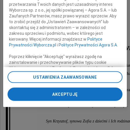
przetwarzania Twoich danych jest uzasadniony interes
Wyborcza sp. z o.o., jej spółki powiązanej – Agora S.A. – lub
Zaufanych Partnerów, masz prawo wyrazić sprzeciw. Aby
to zrobić przejdź do „Ustawień Zaawansowanych” lub
płk nawigator w st. sp.
skontaktuj się z administratorem – w zależności od
zakresu sprzeciwu i podmiotu, wobec którego jest
kierowany. Więcej informacji znajdziesz w
Polityce
Ludwik Marian Pinkiew
Prywatności Wyborcza.pl
i
Polityce Prywatności Agora S.A.
Poprzez kliknięcie "Akceptuję" wyrażasz zgodę na
zainstalowanie i przechowywanie plików typu cookie
Kresowiak ur. w Tarnopolu, Kombatant II wojny świa
Wyborczej sp. z o. o. jej Zaufanych Partnerów i Agora S.A.
Był niezwykłym człowiekiem, pełnym dobroci, pogody ducha
na Twoim urządzeniu końcowym. Możesz też w każdej
USTAWIENIA ZAAWANSOWANE
chwili zmienić swoje preferencje dot. plików cookie,
z ogromnym szacunkiem do każdego.
ponownie wywołując narzędzie do zarządzania Twoimi
Nauczyciel wielu wojskowych roczników kadr lotniczych ora
preferencjami dot. przetwarzania danych poprzez
AKCEPTUJĘ
odnośnik „Ustawienia prywatności” w stopce serwisu i
przechodząc do sekcji „Ustawienia zaawansowane”.
Zawsze będziesz w Naszych sercach i pamięci.
Zmiana ustawień plików cookie możliwa jest także za
pomocą ustawień przeglądarki.
Syn Krzysztof, synowa Zofia z dziećmi i Ich rodzina
My, nasi Zaufani Partnerzy i Agora S.A. możemy