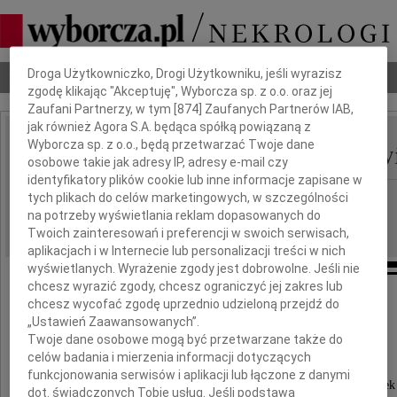
Dbamy o Twoją prywatność
Droga Użytkowniczko, Drogi Użytkowniku, jeśli wyrazisz
Nekrologi
Odeszli
Poradnik pogrzebowy
zgodę klikając "Akceptuję", Wyborcza sp. z o.o. oraz jej
Zaufani Partnerzy, w tym [
874
] Zaufanych Partnerów IAB,
jak również Agora S.A. będąca spółką powiązaną z
Ludwik Marian Pinkiew
Wyborcza sp. z o.o., będą przetwarzać Twoje dane
IMIĘ I NAZWISKO:
osobowe takie jak adresy IP, adresy e-mail czy
identyfikatory plików cookie lub inne informacje zapisane w
cała Polska
tych plikach do celów marketingowych, w szczególności
REGION:
na potrzeby wyświetlania reklam dopasowanych do
03.06.2020
DATA EMISJI:
Twoich zainteresowań i preferencji w swoich serwisach,
aplikacjach i w Internecie lub personalizacji treści w nich
wyświetlanych. Wyrażenie zgody jest dobrowolne. Jeśli nie
chcesz wyrazić zgody, chcesz ograniczyć jej zakres lub
chcesz wycofać zgodę uprzednio udzieloną przejdź do
Z ogromnym bólem i żalem informujemy,
„Ustawień Zaawansowanych”.
że w wieku 97 lat
Twoje dane osobowe mogą być przetwarzane także do
celów badania i mierzenia informacji dotyczących
w dniu 28 maja 2020 roku odszedł
funkcjonowania serwisów i aplikacji lub łączone z danymi
Nasz Najukochańszy Tata, Dziadek i Pradziadek
dot. świadczonych Tobie usług. Jeśli podstawą