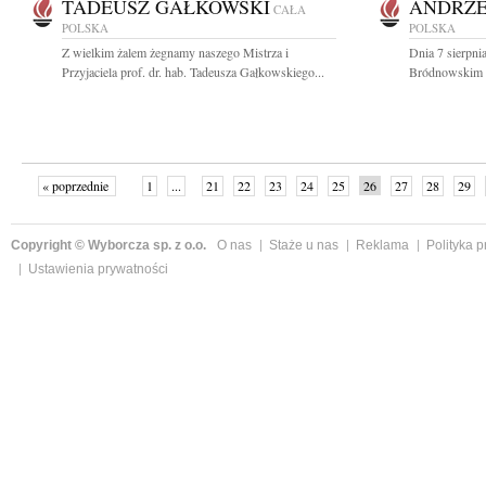
TADEUSZ GAŁKOWSKI
ANDRZE
CAŁA
POLSKA
POLSKA
Z wielkim żalem żegnamy naszego Mistrza i
Dnia 7 sierpni
Przyjaciela prof. dr. hab. Tadeusza Gałkowskiego...
Bródnowskim 
« poprzednie
1
...
21
22
23
24
25
26
27
28
29
»
Copyright © Wyborcza sp. z o.o.
O nas
Staże u nas
Reklama
Polityka 
Ustawienia prywatności