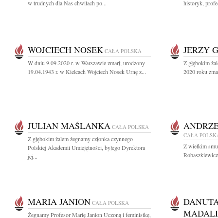
w trudnych dla Nas chwilach po...
historyk, prof
WOJCIECH NOSEK
JERZY 
CAŁA POLSKA
W dniu 9.09.2020 r. w Warszawie zmarł, urodzony
Z głębokim ża
19.04.1943 r. w Kielcach Wojciech Nosek Urnę z...
2020 roku zmar
JULIAN MAŚLANKA
ANDRZE
CAŁA POLSKA
CAŁA POLSK
Z głębokim żalem żegnamy członka czynnego
Z wielkim smu
Polskiej Akademii Umiejętności, byłego Dyrektora
Robaszkiewicza
jej...
MARIA JANION
DANUTA
CAŁA POLSKA
MADAL
Żegnamy Profesor Marię Janion Uczoną i feministkę,