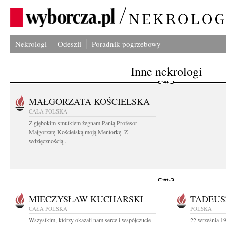
Nekrologi
Odeszli
Poradnik pogrzebowy
Inne nekrologi
MAŁGORZATA KOŚCIELSKA
CAŁA POLSKA
Z głębokim smutkiem żegnam Panią Profesor
Małgorzatę Kościelską moją Mentorkę. Z
wdzięcznością...
MIECZYSŁAW KUCHARSKI
TADEUS
CAŁA POLSKA
POLSKA
Wszystkim, którzy okazali nam serce i współczucie
22 września 19