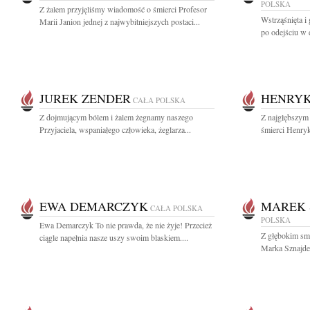
POLSKA
Z żalem przyjęliśmy wiadomość o śmierci Profesor
Wstrząśnięta i
Marii Janion jednej z najwybitniejszych postaci...
po odejściu w 
JUREK ZENDER
HENRYK
CAŁA POLSKA
Z dojmującym bólem i żalem żegnamy naszego
Z najgłębszym
Przyjaciela, wspaniałego człowieka, żeglarza...
śmierci Henryk
EWA DEMARCZYK
MAREK 
CAŁA POLSKA
POLSKA
Ewa Demarczyk To nie prawda, że nie żyje! Przecież
Z głębokim smu
ciągle napełnia nasze uszy swoim blaskiem....
Marka Sznajde