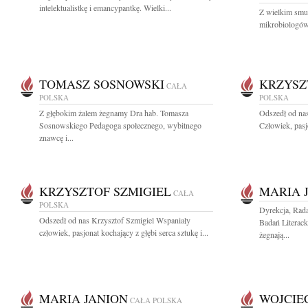
intelektualistkę i emancypantkę. Wielki...
Z wielkim smu
mikrobiologów 
TOMASZ SOSNOWSKI
KRZYSZ
CAŁA
POLSKA
POLSKA
Z głębokim żalem żegnamy Dra hab. Tomasza
Odszedł od na
Sosnowskiego Pedagoga społecznego, wybitnego
Człowiek, pasjo
znawcę i...
KRZYSZTOF SZMIGIEL
MARIA 
CAŁA
POLSKA
Dyrekcja, Rad
Odszedł od nas Krzysztof Szmigiel Wspaniały
Badań Literac
człowiek, pasjonat kochający z głębi serca sztukę i...
żegnają...
MARIA JANION
WOJCIE
CAŁA POLSKA