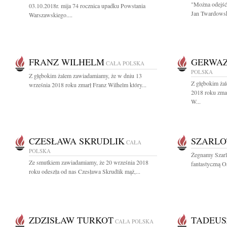
"Można odejść 
03.10.2018r. mija 74 rocznica upadku Powstania
Jan Twardowsk
Warszawskiego....
FRANZ WILHELM
GERWAZ
CAŁA POLSKA
POLSKA
Z głębokim żalem zawiadamiamy, że w dniu 13
Z głębokim ża
września 2018 roku zmarł Franz Wilhelm który...
2018 roku zmar
W...
CZESŁAWA SKRUDLIK
SZARLO
CAŁA
POLSKA
Żegnamy Szarlo
Ze smutkiem zawiadamiamy, że 20 września 2018
fantastyczną Os
roku odeszła od nas Czesława Skrudlik mąż,...
ZDZISŁAW TURKOT
TADEUS
CAŁA POLSKA