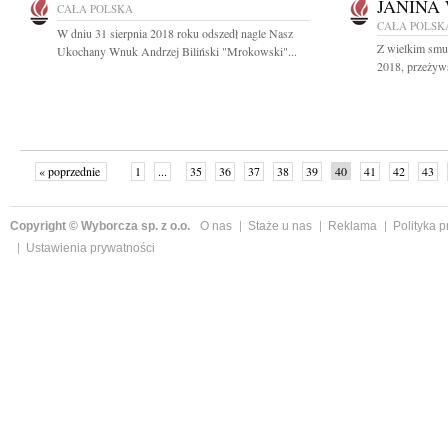
JANINA
CAŁA POLSKA
CAŁA POLSK
W dniu 31 sierpnia 2018 roku odszedł nagle Nasz
Z wielkim smu
Ukochany Wnuk Andrzej Biliński "Mrokowski"...
2018, przeżyws
« poprzednie
1
...
35
36
37
38
39
40
41
42
43
»
Copyright © Wyborcza sp. z o.o.
O nas
Staże u nas
Reklama
Polityka 
Ustawienia prywatności