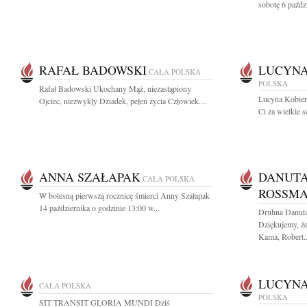
sobotę 6 paździ
RAFAŁ BADOWSKI
LUCYNA
CAŁA POLSKA
POLSKA
Rafał Badowski Ukochany Mąż, niezastąpiony
Lucyna Kobier
Ojciec, niezwykły Dziadek, pełen życia Człowiek....
Ci za wielkie s
ANNA SZAŁAPAK
DANUTA
CAŁA POLSKA
ROSSM
W bolesną pierwszą rocznicę śmierci Anny Szałapak
14 października o godzinie 13:00 w...
Druhna Danut
Dziękujemy, że
Kama, Robert..
LUCYNA
CAŁA POLSKA
POLSKA
SIT TRANSIT GLORIA MUNDI Dziś