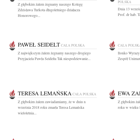
POLSKA
Z głębokim żalem żegnamy naszego Kolegę
Dnia 13 wrześn
Zdzisława Turkota długoletniego działacza
Prof. dr hab. 
Honorowego...
PAWEŁ SEIDELT
CAŁA POLSKA
CAŁA POLSK
Z największym żalem żegnamy naszego drogiego
Ilonko Wyrazy 
Przyjaciela Pawła Seidelta Tak niespodziewanie...
Zespół Unima
TERESA LEMAŃSKA
EWA ZA
CAŁA POLSKA
Z głębokim żalem zawiadamiamy, że w dniu n
Z głębokim ża
września 2018 roku zmarła Teresa Lemańska
roku w wieku 8
wieloletnia...