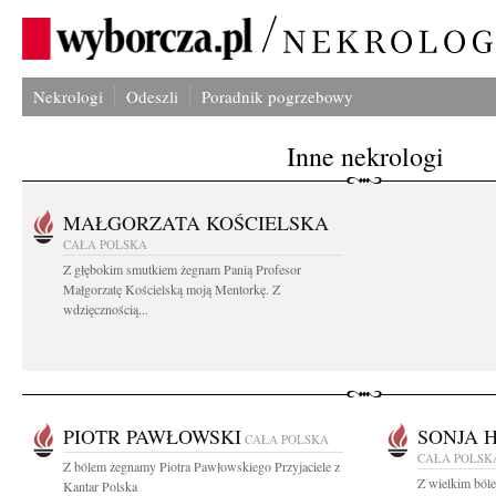
Nekrologi
Odeszli
Poradnik pogrzebowy
Inne nekrologi
MAŁGORZATA KOŚCIELSKA
CAŁA POLSKA
Z głębokim smutkiem żegnam Panią Profesor
Małgorzatę Kościelską moją Mentorkę. Z
wdzięcznością...
PIOTR PAWŁOWSKI
SONJA 
CAŁA POLSKA
CAŁA POLSK
Z bólem żegnamy Piotra Pawłowskiego Przyjaciele z
Z wielkim ból
Kantar Polska