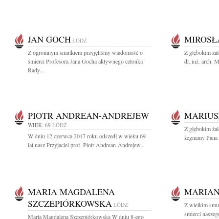
JAN GOCH
MIROSŁ
ŁÓDŹ
Z ogromnym smutkiem przyjęliśmy wiadomość o
Z głębokim ża
śmierci Profesora Jana Gocha aktywnego członka
dr. inż. arch.
Rady...
PIOTR ANDREAN-ANDREJEW
MARIUS
WIEK: 69
ŁÓDŹ
Z głębokim żal
W dniu 12 czerwca 2017 roku odszedł w wieku 69
żegnamy Pana M
lat nasz Przyjaciel prof. Piotr Andrean-Andrejew...
MARIA MAGDALENA
MARIAN
SZCZEPIÓRKOWSKA
ŁÓDŹ
Z wielkim smu
śmierci naszego
Maria Magdalena Szczepiórkowska W dniu 8-ego