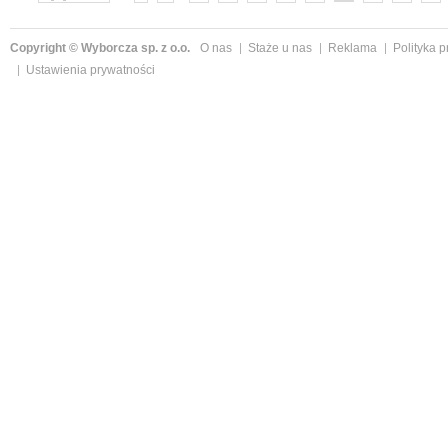
»
Copyright © Wyborcza sp. z o.o.
O nas
Staże u nas
Reklama
Polityka 
Ustawienia prywatności