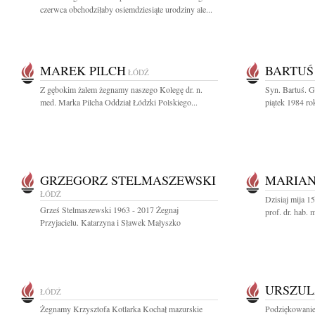
czerwca obchodziłaby osiemdziesiąte urodziny ale...
MAREK PILCH
BARTUŚ
ŁÓDŹ
Z gębokim żalem żegnamy naszego Kolegę dr. n.
Syn. Bartuś. G
med. Marka Pilcha Oddział Łódzki Polskiego...
piątek 1984 rok
GRZEGORZ STELMASZEWSKI
MARIAN
ŁÓDŹ
Dzisiaj mija 1
Grześ Stelmaszewski 1963 - 2017 Żegnaj
prof. dr. hab. 
Przyjacielu. Katarzyna i Sławek Małyszko
URSZUL
ŁÓDŹ
Żegnamy Krzysztofa Kotlarka Kochał mazurskie
Podziękowanie