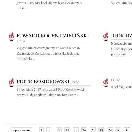
jeziora i lasy My kochaliśmy Jego Będziemy o
Wszystkim, któ
Tobie...
EDWARD KOCENT-ZIELIŃSKI
IGOR U
ŁÓDŹ
Nieoczekiwanie
Z głębokim żalem żegnamy Edwarda Kocent-
Ukochany Syn i
Zielińskiego Zasłużonego historyka techniki,
poczuciem...
muzealnika...
PIOTR KOMOROWSKI
ŁÓDŹ
ŁÓDŹ
Kochanej Mami
16 kwietnia 2017 roku zmarł Piotr Komorowski
prawnik, dziennikarz i aktor amator; ciepły i...
« poprzednie
1
...
23
24
25
26
27
28
29
30
31