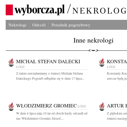
Nekrologi
Odeszli
Poradnik pogrzebowy
Inne nekrologi
MICHAŁ STEFAN DALECKI
KONST
ŁÓDŹ
ŁÓDŹ
Z żalem zawiadamiamy o śmierci Michała Stefana
Konstanty Kac
Daleckiego Pogrzeb odbędzie się w dniu 17 lipca...
zawsze będę p
WŁODZIMIERZ GROMIEC
ARTUR 
ŁÓDŹ
W dniu 6 lipca mija 10 lat od chwili kiedy odszedł od
Z głębokim sm
nas Włodzimierz Gromiec filozof,...
śmierci naszego