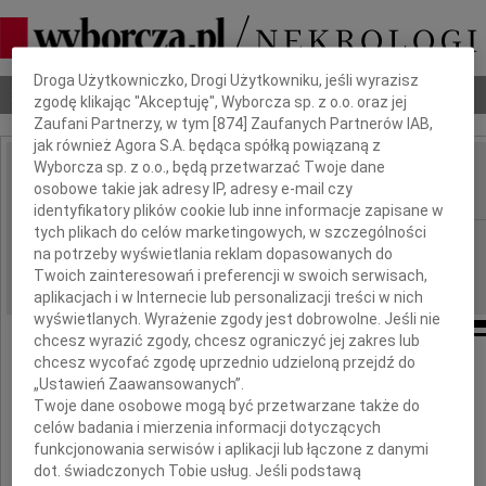
Dbamy o Twoją prywatność
Droga Użytkowniczko, Drogi Użytkowniku, jeśli wyrazisz
Nekrologi
Odeszli
Poradnik pogrzebowy
zgodę klikając "Akceptuję", Wyborcza sp. z o.o. oraz jej
Zaufani Partnerzy, w tym [
874
] Zaufanych Partnerów IAB,
jak również Agora S.A. będąca spółką powiązaną z
Wyborcza sp. z o.o., będą przetwarzać Twoje dane
Michał Stefan Dalecki
osobowe takie jak adresy IP, adresy e-mail czy
IMIĘ I NAZWISKO:
identyfikatory plików cookie lub inne informacje zapisane w
tych plikach do celów marketingowych, w szczególności
Łódź
REGION:
na potrzeby wyświetlania reklam dopasowanych do
14.07.2017
DATA EMISJI:
Twoich zainteresowań i preferencji w swoich serwisach,
aplikacjach i w Internecie lub personalizacji treści w nich
wyświetlanych. Wyrażenie zgody jest dobrowolne. Jeśli nie
chcesz wyrazić zgody, chcesz ograniczyć jej zakres lub
chcesz wycofać zgodę uprzednio udzieloną przejdź do
Z żalem zawiadamiamy o śmierci
„Ustawień Zaawansowanych”.
Twoje dane osobowe mogą być przetwarzane także do
Michała Stefana
celów badania i mierzenia informacji dotyczących
funkcjonowania serwisów i aplikacji lub łączone z danymi
Daleckiego
dot. świadczonych Tobie usług. Jeśli podstawą