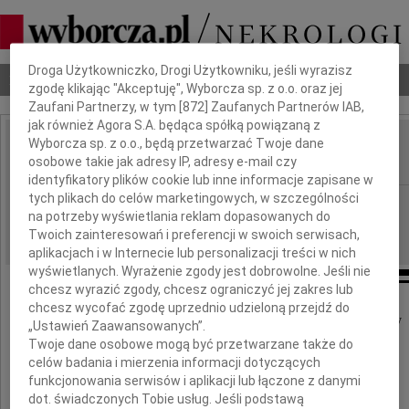
Dbamy o Twoją prywatność
Droga Użytkowniczko, Drogi Użytkowniku, jeśli wyrazisz
Nekrologi
Odeszli
Poradnik pogrzebowy
zgodę klikając "Akceptuję", Wyborcza sp. z o.o. oraz jej
Zaufani Partnerzy, w tym [
872
] Zaufanych Partnerów IAB,
jak również Agora S.A. będąca spółką powiązaną z
Wyborcza sp. z o.o., będą przetwarzać Twoje dane
Mariusz Grabicki
IMIĘ I NAZWISKO:
osobowe takie jak adresy IP, adresy e-mail czy
identyfikatory plików cookie lub inne informacje zapisane w
tych plikach do celów marketingowych, w szczególności
Łódź
REGION:
na potrzeby wyświetlania reklam dopasowanych do
12.06.2017
DATA EMISJI:
Twoich zainteresowań i preferencji w swoich serwisach,
aplikacjach i w Internecie lub personalizacji treści w nich
wyświetlanych. Wyrażenie zgody jest dobrowolne. Jeśli nie
chcesz wyrazić zgody, chcesz ograniczyć jej zakres lub
chcesz wycofać zgodę uprzednio udzieloną przejdź do
Z głębokim żalem i poczuciem wielkiej straty
„Ustawień Zaawansowanych”.
Twoje dane osobowe mogą być przetwarzane także do
żegnamy
celów badania i mierzenia informacji dotyczących
funkcjonowania serwisów i aplikacji lub łączone z danymi
dot. świadczonych Tobie usług. Jeśli podstawą