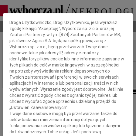
Dbamy o Twoją prywatność
Droga Użytkowniczko, Drogi Użytkowniku, jeśli wyrazisz
Nekrologi
Odeszli
Poradnik pogrzebowy
zgodę klikając "Akceptuję", Wyborcza sp. z o.o. oraz jej
Zaufani Partnerzy, w tym [
874
] Zaufanych Partnerów IAB,
jak również Agora S.A. będąca spółką powiązaną z
Wyborcza sp. z o.o., będą przetwarzać Twoje dane
Marek Pilch
osobowe takie jak adresy IP, adresy e-mail czy
IMIĘ I NAZWISKO:
identyfikatory plików cookie lub inne informacje zapisane w
tych plikach do celów marketingowych, w szczególności
Łódź
REGION:
na potrzeby wyświetlania reklam dopasowanych do
31.05.2017
DATA EMISJI:
Twoich zainteresowań i preferencji w swoich serwisach,
aplikacjach i w Internecie lub personalizacji treści w nich
wyświetlanych. Wyrażenie zgody jest dobrowolne. Jeśli nie
chcesz wyrazić zgody, chcesz ograniczyć jej zakres lub
chcesz wycofać zgodę uprzednio udzieloną przejdź do
Z gębokim żalem żegnamy naszego Kolegę
„Ustawień Zaawansowanych”.
Twoje dane osobowe mogą być przetwarzane także do
dr. n. med.
celów badania i mierzenia informacji dotyczących
funkcjonowania serwisów i aplikacji lub łączone z danymi
Marka Pilcha
dot. świadczonych Tobie usług. Jeśli podstawą