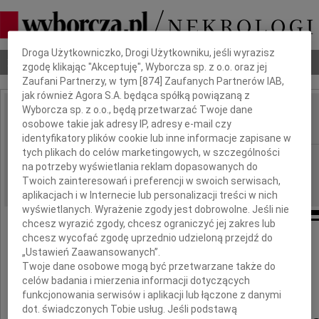
Dbamy o Twoją prywatność
Droga Użytkowniczko, Drogi Użytkowniku, jeśli wyrazisz
Nekrologi
Odeszli
Poradnik pogrzebowy
zgodę klikając "Akceptuję", Wyborcza sp. z o.o. oraz jej
Zaufani Partnerzy, w tym [
874
] Zaufanych Partnerów IAB,
jak również Agora S.A. będąca spółką powiązaną z
Wyborcza sp. z o.o., będą przetwarzać Twoje dane
Michał S. Dalecki
osobowe takie jak adresy IP, adresy e-mail czy
IMIĘ I NAZWISKO:
identyfikatory plików cookie lub inne informacje zapisane w
tych plikach do celów marketingowych, w szczególności
Łódź
REGION:
na potrzeby wyświetlania reklam dopasowanych do
17.07.2017
DATA EMISJI:
Twoich zainteresowań i preferencji w swoich serwisach,
aplikacjach i w Internecie lub personalizacji treści w nich
wyświetlanych. Wyrażenie zgody jest dobrowolne. Jeśli nie
chcesz wyrazić zgody, chcesz ograniczyć jej zakres lub
chcesz wycofać zgodę uprzednio udzieloną przejdź do
Z głębokim smutkiem
„Ustawień Zaawansowanych”.
przyjęliśmy wiadomość o śmierci
Twoje dane osobowe mogą być przetwarzane także do
celów badania i mierzenia informacji dotyczących
Pana
funkcjonowania serwisów i aplikacji lub łączone z danymi
dot. świadczonych Tobie usług. Jeśli podstawą