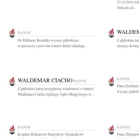
23.10.2014 ro
Odeszła od...
WALDEM
RADOM
Dr Elżbiecie Brodalka wyrazy głębokiego
Z głębokim ża
wspóczucia z powodu śmierci Babci składają...
naszego Koleg
WALDEMAR CIACHO
RADOM
RADOM
Panu Dziekano
Z głębokim żalem przyjęliśmy wiadomość o śmierci
wyrazy głęboki
Waldemara Ciacha Sędziego Sądu Okręgowego w...
RADOM
RADOM
Księdzu Biskupowi Henrykowi Tomasikowi
Panu Zbignie