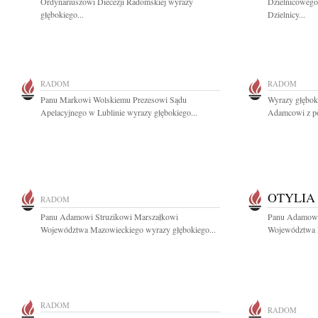
Ordynariuszowi Diecezji Radomskiej wyrazy
Dzielnicowego
głębokiego...
Dzielnicy...
RADOM
RADOM
Panu Markowi Wolskiemu Prezesowi Sądu
Wyrazy głębok
Apelacyjnego w Lublinie wyrazy głębokiego...
Adamcowi z po
OTYLIA
RADOM
Panu Adamowi Struzikowi Marszałkowi
Panu Adamowi
Województwa Mazowieckiego wyrazy głębokiego...
Województwa M
RADOM
RADOM