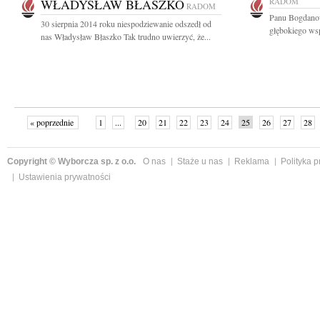
WŁADYSŁAW BŁASZKO
RADOM
RADOM
Panu Bogdano
30 sierpnia 2014 roku niespodziewanie odszedł od
głębokiego wsp
nas Władysław Błaszko Tak trudno uwierzyć, że...
« poprzednie
1
...
20
21
22
23
24
25
26
27
28
»
Copyright © Wyborcza sp. z o.o.
O nas
Staże u nas
Reklama
Polityka 
Ustawienia prywatności