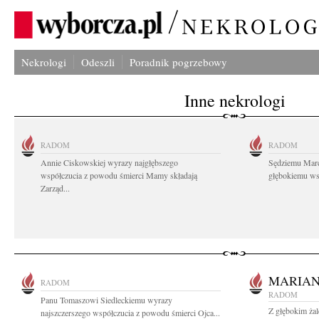
Nekrologi
Odeszli
Poradnik pogrzebowy
Inne nekrologi
RADOM
RADOM
Annie Ciskowskiej wyrazy najgłębszego
Sędziemu Mar
współczucia z powodu śmierci Mamy składają
głębokiemu wsp
Zarząd...
MARIAN
RADOM
RADOM
Panu Tomaszowi Siedleckiemu wyrazy
Z głębokim ża
najszczerszego współczucia z powodu śmierci Ojca...