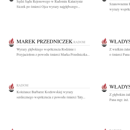
Sędzi Sądu Rejonowego w Radomiu Katarzynie
Szanownemu P
Siczek po śmierci Ojca wyrazy najgłębszego...
wyrazy współcz
MAREK PRZEDNICZEK
WŁADYS
RADOM
Wyrazy głębokiego współczucia Rodzinie i
Z wielkim żal
Przyjaciołom z powodu śmierci Marka Przedniczka...
o śmierci Pana
RADOM
WŁADYS
Koleżance Barbarze Kozłowskiej wyrazy
Z głębokim ża
serdecznego współczucia z powodu śmierci Taty...
Pana mgr. inż.