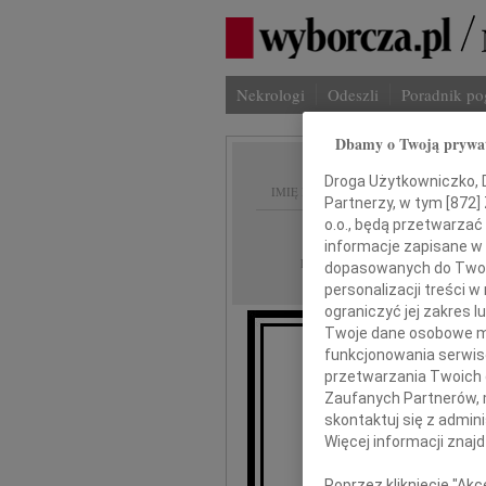
Nekrologi
Odeszli
Poradnik p
Dbamy o Twoją prywa
Droga Użytkowniczko, Dr
IMIĘ I NAZWISKO:
Partnerzy, w tym [
872
]
o.o., będą przetwarzać 
Radom
REGION:
informacje zapisane w
07.10.2014
DATA EMISJI:
dopasowanych do Twoich
personalizacji treści 
ograniczyć jej zakres
Twoje dane osobowe mo
funkcjonowania serwisó
przetwarzania Twoich da
Zaufanych Partnerów, 
skontaktuj się z admin
Hen
Więcej informacji znaj
Poprzez kliknięcie "Ak