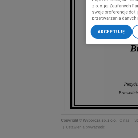
Ordyn
z o. o. jej Zaufanych 
swoje preferencje dot.
przetwarzania danych 
wyr
„Ustawienia zaawansow
AKCEPTUJĘ
My, nasi Zaufani Part
dokładnych danych geol
B
Przechowywanie informa
treści, badnie odbiorcó
Prezyde
Przewodnic
Copyright © Wyborcza sp. z o.o.
O nas
St
Ustawienia prywatności