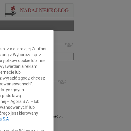
 nekrologów i wspomnień
. z o.o. oraz jej Zaufani
zwisko lub numer ogłoszenia:
ązaną z Wyborcza sp. z
ry plików cookie lub inne
wyświetlania reklam
+ szukanie zaawansowane
ernecie lub
sz wyrazić zgody, chcesz
KROLOGI
 Zaawansowanych”.
8.2026
Radom
 dotyczących
 Ciskowskiej wyrazy najgłębszego...
li podstawą
ław Maszkiewicz
29.07.2026
Radom
nej – Agora S.A. – lub
omnym smutkiem i żalem przyjąłem...
aawansowanych” lub
ta Grabowska
07.07.2026
Radom
rego jest kierowany.
omnym smutkiem przyjęliśmy wiadomość o...
a S.A.
5.2026
Radom
Dariuszowi Piątkowi Dyrektorowi...
ypu cookie Wyborczej sp.