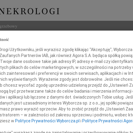
ogrzebowy
tność
Szukaj
ogi Użytkowniku, jeśli wyrazisz zgodę klikając "Akceptuję", Wyborcza sp
Imię i na
 Zaufanych Partnerów IAB, jak również Agora S.A. będąca spółką powi
Twoje dane osobowe takie jak adresy IP, adresy e-mail czy identyfikato
 tych plikach do celów marketingowych, w szczególności na potrzeby 
 zainteresowań i preferencji w swoich serwisach, aplikacjach i w Int
w nich wyświetlanych. Wyrażenie zgody jest dobrowolne. Jeśli nie chce
INNE NE
 lub chcesz wycofać zgodę uprzednio udzieloną przejdź do „Ustawień
06.0
gą być przetwarzane także do celów badania i mierzenia informacji
Annie
w i aplikacji lub łączone z danymi dot. świadczonych Tobie usług. Jeś
Zdzis
Księdzu Biskupowi
nych jest uzasadniony interes Wyborcza sp. z o.o., jej spółki powiąza
Z ogr
masz prawo wyrazić sprzeciw. Aby to zrobić przejdź do „Ustawień Z
Danu
istratorem – w zależności od zakresu sprzeciwu i podmiotu, wobec któ
rykowi Tomasikowi
Z ogr
dziesz w
Polityce Prywatności Wyborcza.pl
i
Polityce Prywatności Agor
26.0
Panu 
ceptuję" wyrażasz zgodę na zainstalowanie i przechowywanie plików t