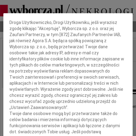
Dbamy o Twoją prywatność
Droga Użytkowniczko, Drogi Użytkowniku, jeśli wyrazisz
Nekrologi
Odeszli
Poradnik pogrzebowy
zgodę klikając "Akceptuję", Wyborcza sp. z o.o. oraz jej
Zaufani Partnerzy, w tym [
872
] Zaufanych Partnerów IAB,
jak również Agora S.A. będąca spółką powiązaną z
Wyborcza sp. z o.o., będą przetwarzać Twoje dane
Waldemar Ciacho
osobowe takie jak adresy IP, adresy e-mail czy
IMIĘ I NAZWISKO:
identyfikatory plików cookie lub inne informacje zapisane w
tych plikach do celów marketingowych, w szczególności
Radom
REGION:
na potrzeby wyświetlania reklam dopasowanych do
10.10.2014
DATA EMISJI:
Twoich zainteresowań i preferencji w swoich serwisach,
aplikacjach i w Internecie lub personalizacji treści w nich
wyświetlanych. Wyrażenie zgody jest dobrowolne. Jeśli nie
chcesz wyrazić zgody, chcesz ograniczyć jej zakres lub
chcesz wycofać zgodę uprzednio udzieloną przejdź do
Z głębokim żalem przyjęliśmy wiadomość o śmier
„Ustawień Zaawansowanych”.
Twoje dane osobowe mogą być przetwarzane także do
celów badania i mierzenia informacji dotyczących
Waldemara Ciacha
funkcjonowania serwisów i aplikacji lub łączone z danymi
dot. świadczonych Tobie usług. Jeśli podstawą